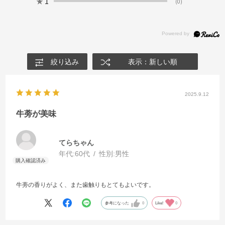
★
1
(0)
絞り込み
表示：新しい順
2025.9.12
牛蒡が美味
てらちゃん
年代:
60代
性別:
男性
牛蒡の香りがよく、また歯触りもとてもよいです。
参考になった
0
Like!
0