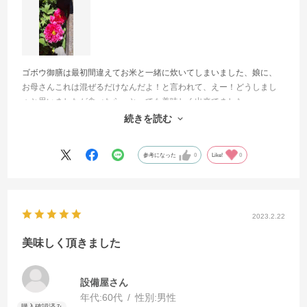
ゴボウ御膳は最初間違えてお米と一緒に炊いてしまいました、娘に、
お母さんこれは混ぜるだけなんだよ！と言われて、えー！どうしまし
ょと思いましたが食べたら、とっても美味しく出来てました。
２回目購入した時はちゃんと、混ぜて食べました、色々と具が入って
続きを読む
ゴボウの風味もあり大変美味しく頂きました
参考になった
0
Like!
0
2023.2.22
美味しく頂きました
設備屋さん
年代:
60代
性別:
男性