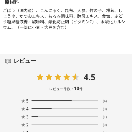
原材料
ごぼう（国内産）、こんにゃく、昆布、人参、竹の子、椎茸、し
ょうゆ、かつおエキス、もろみ調味料、酵母エキス、食塩、ぶど
う糖果糖液糖／酸味料、酸化防止剤（ビタミンC）、水酸化カルシ
ウム、（一部に小麦・大豆を含む）
レビュー
4.5
10
レビュー件数：
件
★
5
(6)
★
4
(3)
★
3
(1)
★
2
(0)