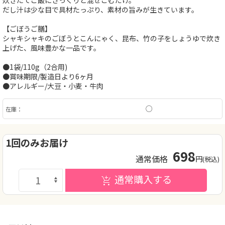
炊きたてご飯にざっくりと混ぜこむだけ。
だし汁は少な目で具材たっぷり、素材の旨みが生きています。
【ごぼうご膳】
シャキシャキのごぼうとこんにゃく、昆布、竹の子をしょうゆで炊き
上げた、風味豊かな一品です。
●1袋/110g（2合用)
●賞味期限/製造日より6ヶ月
●アレルギー/大豆・小麦・牛肉
○
在庫：
1回のみお届け
698
通常価格
円
(税込)
通常購入する