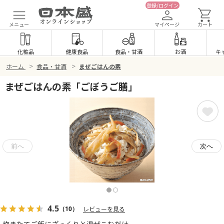
登録/ログイン
メニュー
マイページ
カート
化粧品
健康食品
食品
・
甘酒
お酒
キ
>
>
ホーム
食品・甘酒
まぜごはんの素
まぜごはんの素「ごぼうご膳」
4.5
（10）
レビューを見る