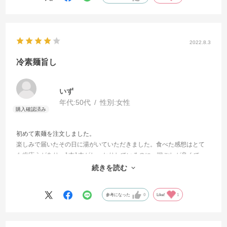
2022.8.3
冷素麺旨し
いず
年代:
50代
性別:
女性
初めて素麺を注文しました。
楽しみで届いたその日に湯がいていただきました。食べた感想はとて
も歯応えがあり、1本1本がしっかりしているのに、喉ごしが良くて、
さっぱりしていて今まで食べた素麺の中でも特に美味しいと感じまし
続きを読む
た。また無くなり次第頼もうかと‼️検討中です✨🎵
参考になった
0
Like!
1