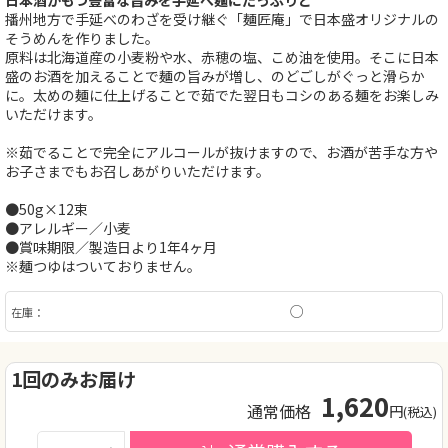
日本酒がもつ豊富な旨みを手延べ麺にたっぷりと
播州地方で手延べのわざを受け継ぐ「麺匠庵」で日本盛オリジナルの
そうめんを作りました。
原料は北海道産の小麦粉や水、赤穂の塩、こめ油を使用。そこに日本
盛のお酒を加えることで麺の旨みが増し、のどごしがぐっと滑らか
に。太めの麺に仕上げることで茹でた翌日もコシのある麺をお楽しみ
いただけます。
※茹でることで完全にアルコールが抜けますので、お酒が苦手な方や
お子さまでもお召しあがりいただけます。
●50g×12束
●アレルギー／小麦
●賞味期限／製造日より1年4ヶ月
※麺つゆはついておりません。
○
在庫：
1回のみお届け
1,620
通常価格
円
(税込)