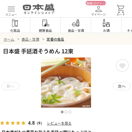
登録/ログイン
メニュー
マイページ
カート
化粧品
健康食品
食品
・
甘酒
お酒
キ
>
>
ホーム
食品・甘酒
定番の食品
日本盛 手延酒そうめん 12束
4.8
（9）
レビューを見る