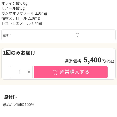
オレイン酸 6.0g
リノール酸 5g
ガンマオリザノール 210mg
植物ステロール 210mg
トコトリエノール 7.7mg
○
在庫：
1回のみお届け
5,400
通常価格
円
(税込)
通常購入する
原材料
米ぬか／国産100%