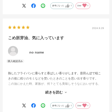
参考になった
0
Like!
0
2024.9.29
こめ胚芽油、気に入っています
no name
熱したフライパンに垂らすと香ばしい香りがします。昔田んぼで稲こ
きの後に残りのモミなどを焚いたときのことを思い出す香りです。
この油にかえた時、家族が、何？とても美味しそうなにおいがする、
とフライパンをのぞきに来ました。
続きを読む
お値段がお高いのが悩ましいところですが今はこの油にはまっていま
す。
参考になった
0
Like!
0