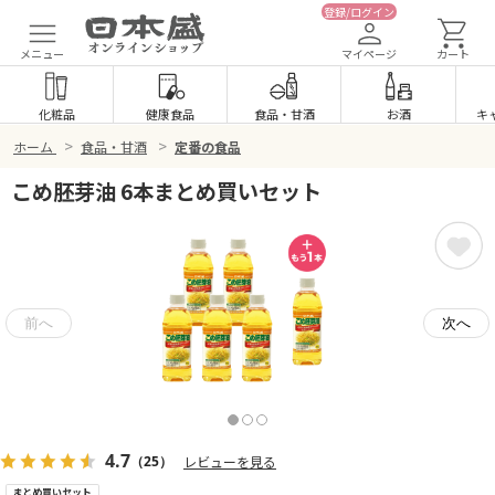
登録/ログイン
メニュー
マイページ
カート
化粧品
健康食品
食品
・
甘酒
お酒
キ
>
>
ホーム
食品・甘酒
定番の食品
こめ胚芽油 6本まとめ買いセット
4.7
（25）
レビューを見る
まとめ買いセット