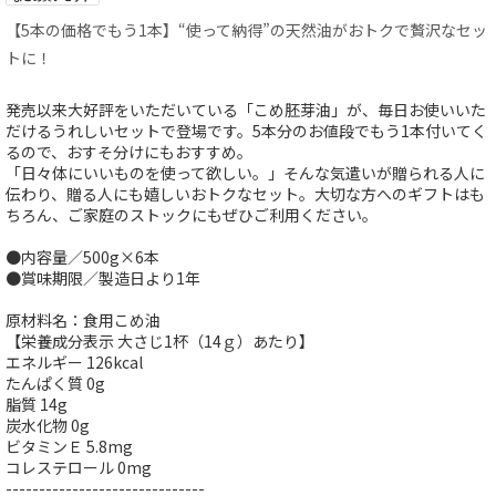
【5本の価格でもう1本】“使って納得”の天然油がおトクで贅沢なセッ
トに！
発売以来大好評をいただいている「こめ胚芽油」が、毎日お使いいた
だけるうれしいセットで登場です。5本分のお値段でもう1本付いてく
るので、おすそ分けにもおすすめ。
「日々体にいいものを使って欲しい。」そんな気遣いが贈られる人に
伝わり、贈る人にも嬉しいおトクなセット。大切な方へのギフトはも
ちろん、ご家庭のストックにもぜひご利用ください。
●内容量／500g×6本
●賞味期限／製造日より1年
原材料名：食用こめ油
【栄養成分表示 大さじ1杯（14ｇ）あたり】
エネルギー 126kcal
たんぱく質 0g
脂質 14g
炭水化物 0g
ビタミンＥ 5.8mg
コレステロール 0mg
------------------------------