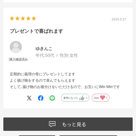
2024.5.27
プレゼントで喜ばれます
ゆきんこ
年代:
50代
性別:
女性
定期的に義理の母にプレゼントしてます
よく揚げ物をするので喜んでもらえます
そして､揚げ物のお裾分けをいただけるので、お互いにWin Winです
参考になった
0
Like!
0
もっと見る