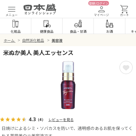
登録/ログイン
メニュー
マイページ
カート
化粧品
健康食品
食品
・
甘酒
お酒
キ
>
>
ホーム
自然派化粧品
美容液
米ぬか美人 美人エッセンス
4.3
（4）
レビューを見る
日焼けによるシミ・ソバカスを防いで、透明感のあるお肌を保ってく
れる薬用美白※美容液です。