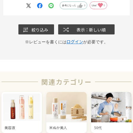
参考になった
0
Like!
0
絞り込み
表示：新しい順
ログイン
※レビューを書くには
が必要です。
関連カテゴリー
美容液
米ぬか美人
50代