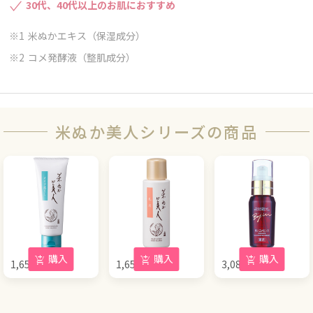
30代、40代以上のお肌におすすめ
米ぬかエキス（保湿成分）
コメ発酵液（整肌成分）
米ぬか美人シリーズの商品
購入
購入
購入
1,650
円
1,650
円
3,080
円
(税込)
(税込)
(税込)