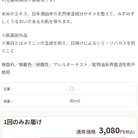
米ぬかエキス、日本酒由来の天然保湿成分がキメを整えて、みずみず
しくうるおいのあるお肌を保ちます。
※医薬部外品
※美白とはメラニンの生成を抑え、日焼けによるシミ・ソバカスを防
ぐこと
無香料／無着色／弱酸性／アレルギーテスト／鉱物油系界面活性剤不
使用
○
在庫：
40ml
容量：
1回のみお届け
3,080
通常価格
円
(税込)