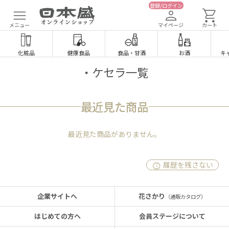
登録/ログイン
メニュー
マイページ
カート
化粧品
健康食品
食品
・
甘酒
お酒
キ
・ケセラ一覧
最近見た商品
最近見た商品がありません。
履歴を残さない
企業サイトへ
花さかり
（通販カタログ）
はじめての方へ
会員ステージについて