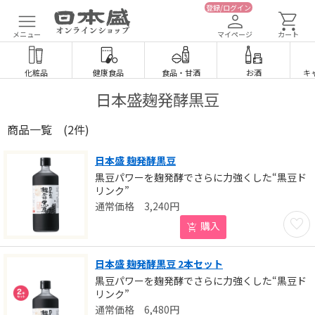
登録/ログイン
メニュー
マイページ
カート
化粧品
健康食品
食品
・
甘酒
お酒
キ
日本盛麹発酵黒豆
商品一覧
(2件)
日本盛 麹発酵黒豆
黒豆パワーを麹発酵でさらに力強くした“黒豆ド
リンク”
3,240
円
お気に
購入
日本盛 麹発酵黒豆 2本セット
黒豆パワーを麹発酵でさらに力強くした“黒豆ド
リンク”
6,480
円