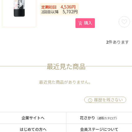
4,536
円
定期初回
5,702
円
2回目以降
お気に
購入
2
件あります
最近見た商品
最近見た商品がありません。
履歴を残さない
企業サイトへ
花さかり
（通販カタログ）
はじめての方へ
会員ステージについて