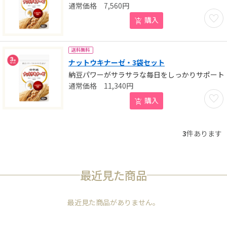
7,560
円
お気に
購入
送料無料
ナットウキナーゼ・3袋セット
納豆パワーがサラサラな毎日をしっかりサポート
11,340
円
お気に
購入
3
件あります
最近見た商品
最近見た商品がありません。