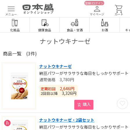
登録/ログイン
メニュー
マイページ
カート
化粧品
健康食品
食品
・
甘酒
お酒
キ
ナットウキナーゼ
商品一覧
(3件)
ナットウキナーゼ
納豆パワーがサラサラな毎日をしっかりサポート
3,780
円
2,646
円
定期初回
3,326
円
2回目以降
お気に
購入
ナットウキナーゼ・2袋セット
納豆パワーがサラサラな毎日をしっかりサポート