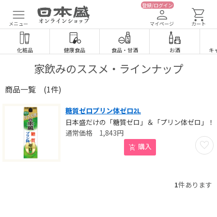
登録/ログイン
メニュー
マイページ
カート
化粧品
健康食品
食品
・
甘酒
お酒
キ
家飲みのススメ・ラインナップ
商品一覧
(1件)
糖質ゼロプリン体ゼロ2L
日本盛だけの「糖質ゼロ」＆「プリン体ゼロ」！
1,843
円
お気に
購入
1
件あります