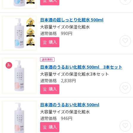
日本酒の超しっとり化粧水 500ml
大容量サイズの保湿化粧水
990
円
お気に
購入
送料無料
日本酒のうるおい化粧水 500ml 3本セット
大容量サイズの保湿化粧水3本セット
2,838
円
お気に
購入
日本酒のうるおい化粧水 500ml
大容量サイズの保湿化粧水
946
円
お気に
購入