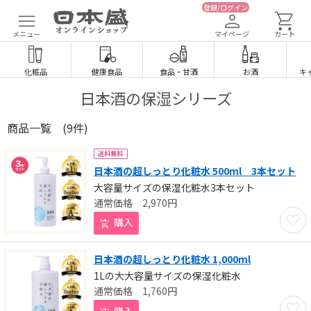
登録/ログイン
メニュー
マイページ
カート
化粧品
健康食品
食品
・
甘酒
お酒
キ
日本酒の保湿シリーズ
商品一覧
(9件)
送料無料
日本酒の超しっとり化粧水 500ml 3本セット
大容量サイズの保湿化粧水3本セット
2,970
円
お気に
購入
日本酒の超しっとり化粧水 1,000ml
1Lの大大容量サイズの保湿化粧水
1,760
円
お気に
購入