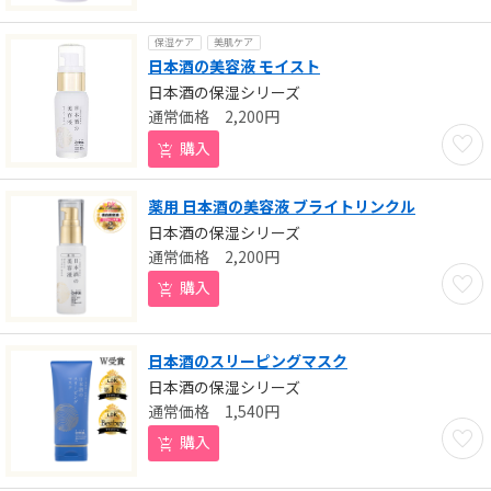
保湿ケア
美肌ケア
日本酒の美容液 モイスト
日本酒の保湿シリーズ
2,200
円
お気に
購入
薬用 日本酒の美容液 ブライトリンクル
日本酒の保湿シリーズ
2,200
円
お気に
購入
日本酒のスリーピングマスク
日本酒の保湿シリーズ
1,540
円
お気に
購入