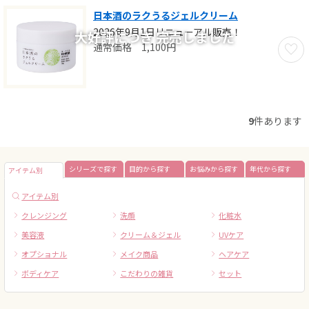
日本酒のラクうるジェルクリーム
2026年9月1日リニューアル販売！
お気に
1,100
円
9
件あります
シリーズで探す
目的から探す
お悩みから探す
年代から探す
アイテム別
アイテム別
クレンジング
洗顔
化粧水
美容液
クリーム＆ジェル
UVケア
オプショナル
メイク商品
ヘアケア
ボディケア
こだわりの雑貨
セット