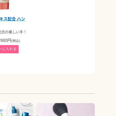
エキス配合 ハン
杜氏の美しい手！
980
円
(税込)