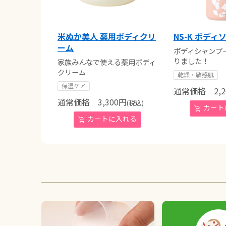
米ぬか美人 薬用ボディクリ
NS-K ボディ
ーム
ボディシャンプ
りました！
家族みんなで使える薬用ボディ
クリーム
乾燥・敏感肌
保湿ケア
通常価格
2,2
通常価格
3,300
円
(税込)