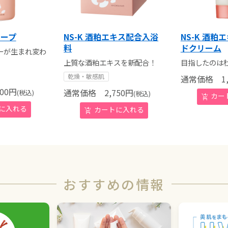
ソープ
NS-K 酒粕エキス配合入浴
NS-K 酒粕
料
ドクリーム
ーが生まれ変わ
上質な酒粕エキスを新配合！
目指したのは
乾燥・敏感肌
通常価格
1,
00
円
通常価格
2,750
円
(税込)
(税込)
おすすめの情報