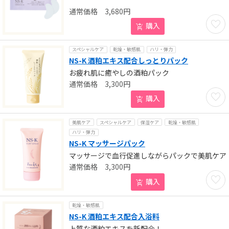
3,680
円
お気に
購入
スペシャルケア
乾燥・敏感肌
ハリ・弾力
NS-K 酒粕エキス配合しっとりパック
お疲れ肌に癒やしの酒粕パック
3,300
円
お気に
購入
美肌ケア
スペシャルケア
保湿ケア
乾燥・敏感肌
ハリ・弾力
NS-K マッサージパック
マッサージで血行促進しながらパックで美肌ケア
3,300
円
お気に
購入
乾燥・敏感肌
NS-K 酒粕エキス配合入浴料
上質な酒粕エキスを新配合！