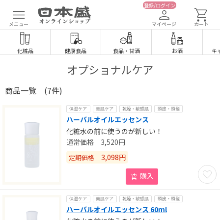
登録/ログイン
メニュー
マイページ
カート
化粧品
健康食品
食品
・
甘酒
お酒
キ
オプショナルケア
商品一覧
(7件)
保湿ケア
美肌ケア
乾燥・敏感肌
頭皮・頭髪
ハーバルオイルエッセンス
化粧水の前に使うのが新しい！
3,520
円
3,098
円
定期価格
お気に
購入
保湿ケア
美肌ケア
乾燥・敏感肌
頭皮・頭髪
ハーバルオイルエッセンス 60ml