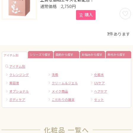
2,750
円
お気に
購入
7
件あります
シリーズで探す
目的から探す
お悩みから探す
年代から探す
アイテム別
アイテム別
クレンジング
洗顔
化粧水
美容液
クリーム＆ジェル
UVケア
オプショナル
メイク商品
ヘアケア
ボディケア
こだわりの雑貨
セット
化粧品 一覧へ