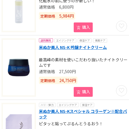
化粧水の前に使うのが新しい！
6,800
円
5,984
円
定期価格
お気に
購入
送料無料
エイジングケア
保湿ケア
美肌ケア
米ぬか美人 NS-K 吟醸ナイトクリーム
最高峰の素材を使いこだわり抜いたナイトクリー
ムです
27,500
円
24,750
円
定期価格
お気に
購入
ハリ・弾力
エイジングケア
保湿ケア
米ぬか美人 NS-Kスペシャル コラーゲン※配合パ
ック
ピタッと貼ってぷるんとうるおう！