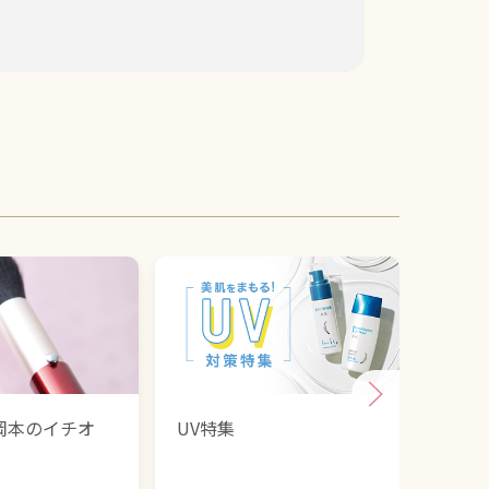
岡本のイチオ
UV特集
あな
べ？