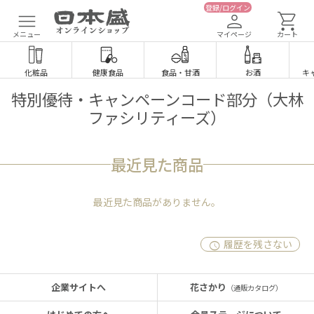
登録/ログイン
メニュー
マイページ
カート
化粧品
健康食品
食品
・
甘酒
お酒
キ
特別優待・キャンペーンコード部分（大林
ファシリティーズ）
最近見た商品
最近見た商品がありません。
履歴を残さない
企業サイトへ
花さかり
（通販カタログ）