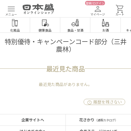
登録/ログイン
メニュー
マイページ
カート
化粧品
健康食品
食品
・
甘酒
お酒
キ
特別優待・キャンペーンコード部分（三井
農林）
最近見た商品
最近見た商品がありません。
履歴を残さない
企業サイトへ
花さかり
（通販カタログ）