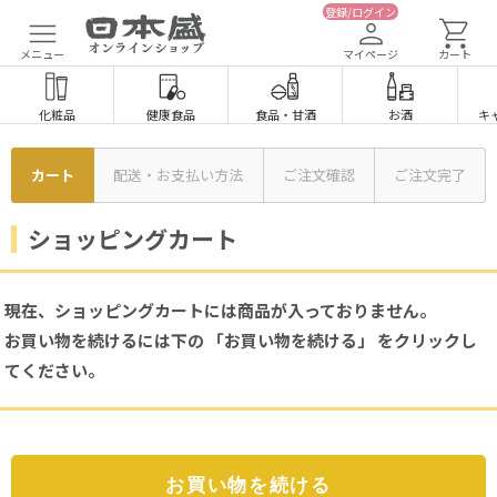
登録/ログイン
メニュー
マイページ
カート
化粧品
健康食品
食品
・
甘酒
お酒
キ
カート
配送・お支払い方法
ご注文確認
ご注文完了
ショッピングカート
現在、ショッピングカートには商品が入っておりません。
お買い物を続けるには下の 「お買い物を続ける」 をクリックし
てください。