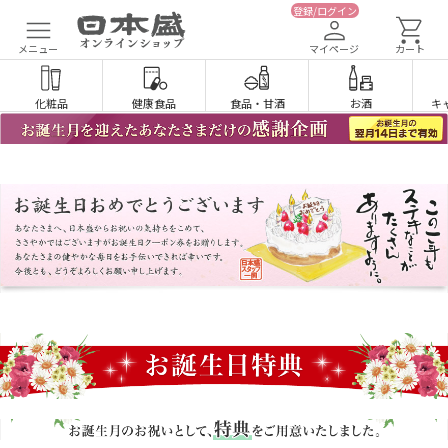
登録/ログイン
メニュー
マイページ
カート
化粧品
健康食品
食品
・
甘酒
お酒
キ