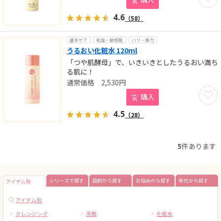
4.6
（58）
基本ケア
乾燥・敏感肌
ハリ・弾力
うるおい化粧水 120ml
「つや肌酵母」で、いきいきとしたうるおい満ち
る肌に！
2,530
円
お気に
購入
4.5
（28）
5
件あります
シリーズで探す
目的から探す
お悩みから探す
年代から探す
アイテム別
アイテム別
クレンジング
洗顔
化粧水