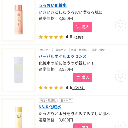
うるおい化粧水
いきいきとしたうるおい満ちる肌に
3,850
円
お気に
購入
4.8
（183）
保湿ケア
美肌ケア
乾燥・敏感肌
頭皮・頭髪
ハーバルオイルエッセンス
化粧水の前に使うのが新しい！
3,520
円
お気に
購入
4.6
（215）
乾燥・敏感肌
基本ケア
NS-K 化粧水
たっぷりと水分を与えみずみずしい肌へ
3,080
円
お気に
購入