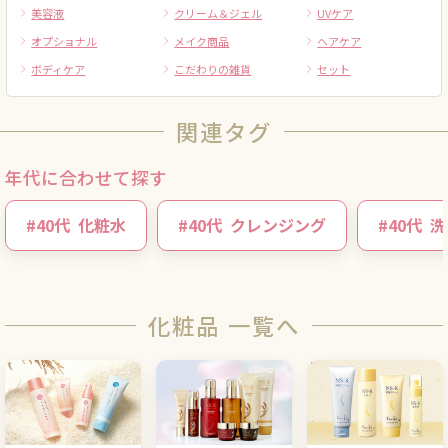
美容液
クリーム＆ジェル
UVケア
オプショナル
メイク商品
ヘアケア
ボディケア
こだわりの雑貨
セット
関連タグ
年代に合わせて探す
#
40代
化粧水
#
40代
クレンジング
#
40代
洗
化粧品 一覧へ