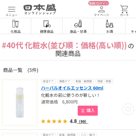
登録/ログイン
メニュー
マイページ
カート
化粧品
健康食品
食品
・
甘酒
お酒
キ
#40代 化粧水(並び順：価格(高い順))
の
関連商品
商品一覧
(5件)
保湿ケア
美肌ケア
乾燥・敏感肌
頭皮・頭髪
ハーバルオイルエッセンス 60ml
化粧水の前に使うのが新しい！
6,800
円
お気に
購入
4.8
（99）
基本ケア
乾燥・敏感肌
ハリ・弾力