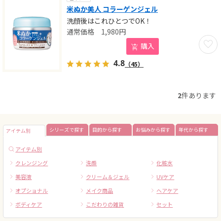
米ぬか美人 コラーゲンジェル
洗顔後はこれひとつでOK！
1,980
円
お気に
購入
4.8
（45）
2
件あります
シリーズで探す
目的から探す
お悩みから探す
年代から探す
アイテム別
アイテム別
クレンジング
洗顔
化粧水
美容液
クリーム＆ジェル
UVケア
オプショナル
メイク商品
ヘアケア
ボディケア
こだわりの雑貨
セット