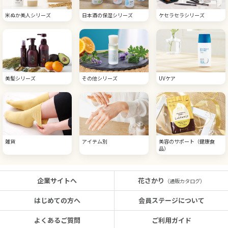
米ぬか美人シリーズ
日本酒の保湿シリーズ
ケセラセラシリーズ
美髪シリーズ
その他シリーズ
UVケア
雑貨
アイテム別
美容のサポート（健康食
品）
企業サイトへ
花さかり
（通販カタログ）
はじめての方へ
会員ステージについて
よくあるご質問
ご利用ガイド