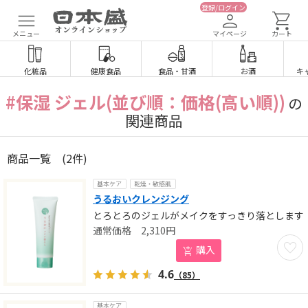
登録/ログイン
メニュー
マイページ
カート
化粧品
健康食品
食品
・
甘酒
お酒
キ
#保湿 ジェル(並び順：価格(高い順))
の
関連商品
商品一覧
(2件)
基本ケア
乾燥・敏感肌
うるおいクレンジング
とろとろのジェルがメイクをすっきり落とします
2,310
円
お気に
購入
4.6
（85）
基本ケア