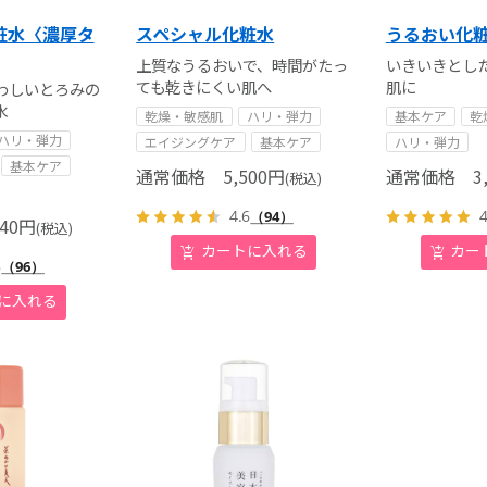
粧水〈濃厚タ
スペシャル化粧水
うるおい化
上質なうるおいで、時間がたっ
いきいきとし
ても乾きにくい肌へ
肌に
わしいとろみの
水
乾燥・敏感肌
ハリ・弾力
基本ケア
乾
ハリ・弾力
エイジングケア
基本ケア
ハリ・弾力
基本ケア
通常価格
5,500
円
通常価格
3,
(税込)
4.6
4
（94）
40
円
(税込)
8
（96）