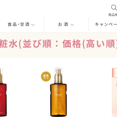
商品
食品
・
甘酒
お酒
キャンペ
粧水(並び順：価格(高い順)