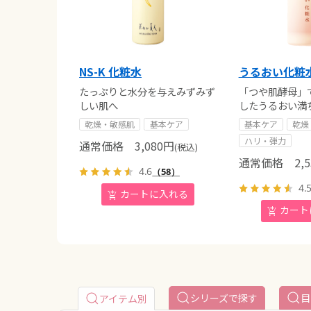
NS-K 化粧水
うるおい化粧水 
たっぷりと水分を与えみずみず
「つや肌酵母」
しい肌へ
したうるおい満
乾燥・敏感肌
基本ケア
基本ケア
乾燥
ハリ・弾力
通常価格
3,080
円
(税込)
通常価格
2,5
4.6
（58）
4.
シリーズで探す
目
アイテム別