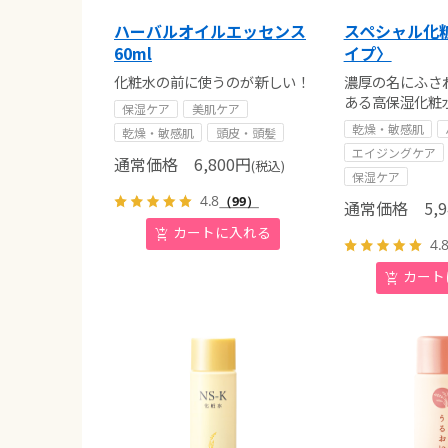
ハーバルオイルエッセンス
スペシャル化
60ml
イプ〉
化粧水の前に使うのが新しい！
濃厚の名にふさ
ある高保湿化粧
保湿ケア
美肌ケア
乾燥・敏感肌
乾燥・敏感肌
頭皮・頭髪
エイジングケア
通常価格
6,800
円
(税込)
保湿ケア
4.8
（99）
通常価格
5,9
4.