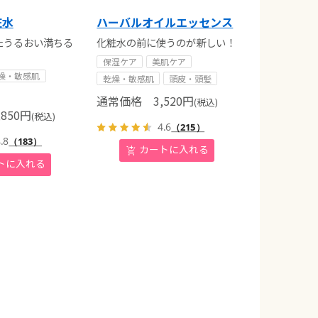
粧水
ハーバルオイルエッセンス
たうるおい満ちる
化粧水の前に使うのが新しい！
保湿ケア
美肌ケア
燥・敏感肌
乾燥・敏感肌
頭皮・頭髪
通常価格
3,520
円
(税込)
850
円
(税込)
4.6
（215）
.8
（183）