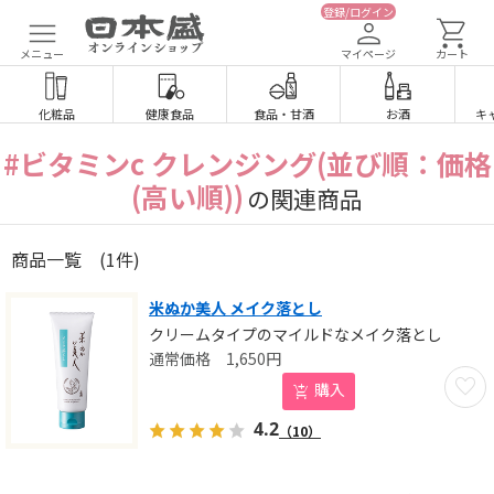
登録/ログイン
メニュー
マイページ
カート
化粧品
健康食品
食品
・
甘酒
お酒
キ
#ビタミンc クレンジング(並び順：価格
(高い順))
の関連商品
商品一覧
(1件)
米ぬか美人 メイク落とし
クリームタイプのマイルドなメイク落とし
1,650
円
お気に
購入
4.2
（10）