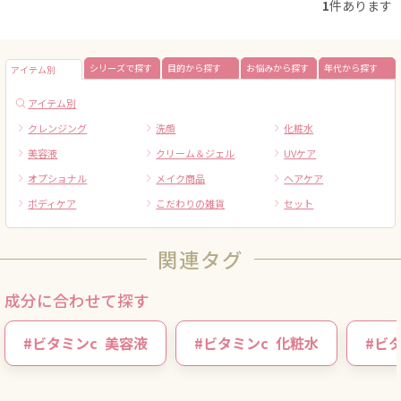
1
件あります
シリーズで探す
目的から探す
お悩みから探す
年代から探す
アイテム別
アイテム別
クレンジング
洗顔
化粧水
美容液
クリーム＆ジェル
UVケア
オプショナル
メイク商品
ヘアケア
ボディケア
こだわりの雑貨
セット
関連タグ
成分に合わせて探す
#
ビタミンc
美容液
#
ビタミンc
化粧水
#
ビタ