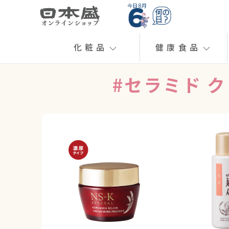
今日 8月
化粧品
健康食品
#セラミド ク