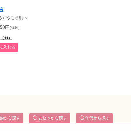
液
らかなもち肌へ
50
円
(税込)
5
（11）
的から探す
お悩みから探す
年代から探す