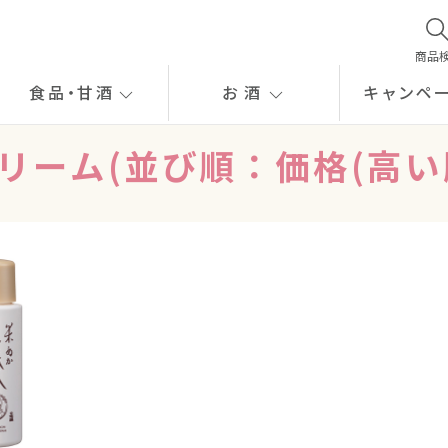
商品
食品
・
甘酒
お酒
キャンペ
リーム(並び順：価格(高い順