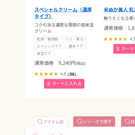
スペシャルクリーム〈濃厚
米ぬか美人 乳
タイプ〉
触りたくなる柔
コクのある濃厚な質感の高保湿
通常価格
1,6
クリーム
4.
乾燥・敏感肌
ハリ・弾力
エイジングケア
基本ケア
保湿ケア
通常価格
9,240
円
(税込)
4.8
（56）
シリーズで探す
目
アイテム別