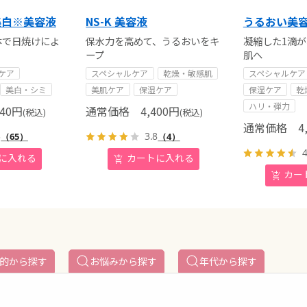
・美白※美容液
NS-K 美容液
うるおい美
体で日焼けによ
保水力を高めて、うるおいをキ
凝縮した1滴
ープ
肌へ
ケア
スペシャルケア
乾燥・敏感肌
スペシャルケア
美白・シミ
美肌ケア
保湿ケア
保湿ケア
乾
ハリ・弾力
40
円
通常価格
4,400
円
(税込)
(税込)
通常価格
4,
3
3.8
（65）
（4）
4
的から探す
お悩みから探す
年代から探す