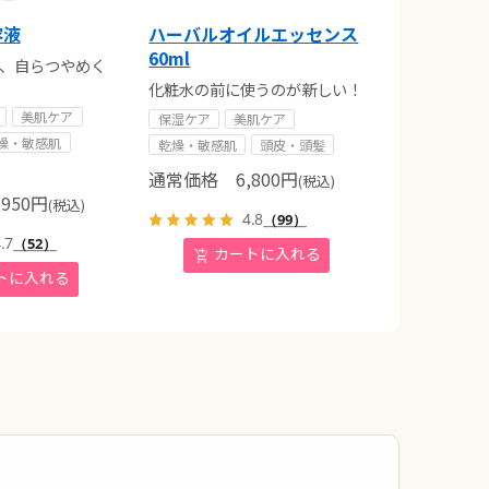
容液
ハーバルオイルエッセンス
60ml
が、自らつやめく
化粧水の前に使うのが新しい！
美肌ケア
保湿ケア
美肌ケア
燥・敏感肌
乾燥・敏感肌
頭皮・頭髪
通常価格
6,800
円
(税込)
950
円
(税込)
4.8
（99）
.7
（52）