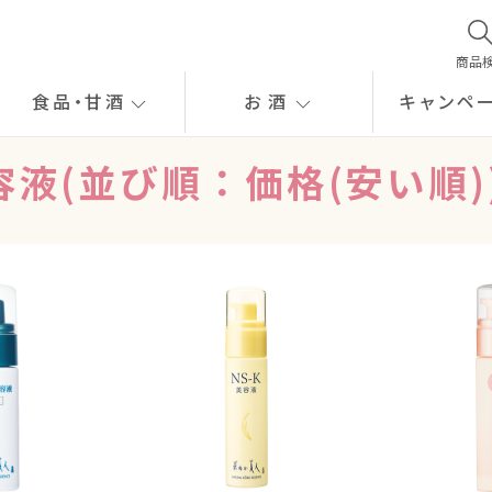
商品
食品
・
甘酒
お酒
キャンペ
美容液(並び順：価格(安い順)