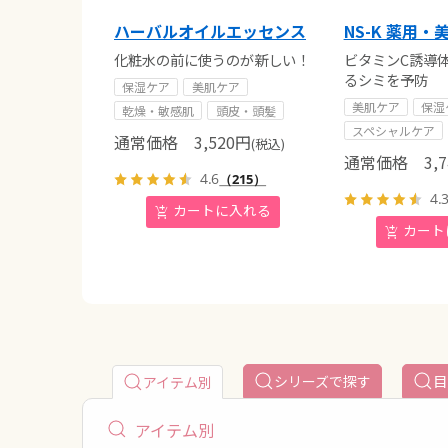
ハーバルオイルエッセンス
NS-K 薬用
化粧水の前に使うのが新しい！
ビタミンC誘導
るシミを予防
保湿ケア
美肌ケア
美肌ケア
保湿
乾燥・敏感肌
頭皮・頭髪
スペシャルケア
通常価格
3,520
円
(税込)
通常価格
3,7
4.6
（215）
4.
シリーズで探す
目
アイテム別
アイテム別