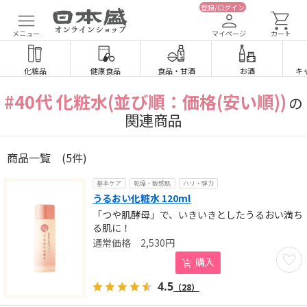
登録/ログイン
メニュー
マイページ
カート
化粧品
健康食品
食品
・
甘酒
お酒
キ
#40代 化粧水(並び順：価格(安い順))
の
関連商品
商品一覧
(5件)
基本ケア
乾燥・敏感肌
ハリ・弾力
うるおい化粧水 120ml
「つや肌酵母」で、いきいきとしたうるおい満ち
る肌に！
2,530
円
お気に
購入
4.5
（28）