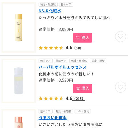
乾燥・敏感肌
基本ケア
NS-K 化粧水
たっぷりと水分を与えみずみずしい肌へ
3,080
円
お気に
購入
4.6
（58）
保湿ケア
美肌ケア
乾燥・敏感肌
頭皮・頭髪
ハーバルオイルエッセンス
化粧水の前に使うのが新しい！
3,520
円
お気に
購入
4.6
（215）
基本ケア
乾燥・敏感肌
ハリ・弾力
うるおい化粧水
いきいきとしたうるおい満ちる肌に