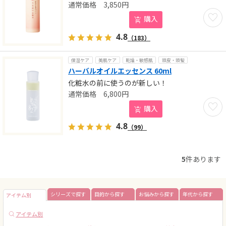
3,850
円
お気に
購入
4.8
（183）
保湿ケア
美肌ケア
乾燥・敏感肌
頭皮・頭髪
ハーバルオイルエッセンス 60ml
化粧水の前に使うのが新しい！
6,800
円
お気に
購入
4.8
（99）
5
件あります
シリーズで探す
目的から探す
お悩みから探す
年代から探す
アイテム別
アイテム別