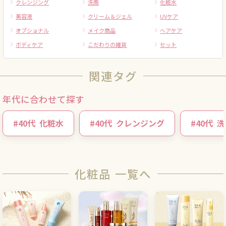
クレンジング
洗顔
化粧水
美容液
クリーム＆ジェル
UVケア
オプショナル
メイク商品
ヘアケア
ボディケア
こだわりの雑貨
セット
関連タグ
年代に合わせて探す
#
40代
化粧水
#
40代
クレンジング
#
40代
洗
化粧品 一覧へ