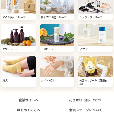
米ぬか美人シリーズ
日本酒の保湿シリーズ
ケセラセラシリーズ
美髪シリーズ
その他シリーズ
UVケア
雑貨
アイテム別
美容のサポート（健康食
品）
企業サイトへ
花さかり
（通販カタログ）
はじめての方へ
会員ステージについて