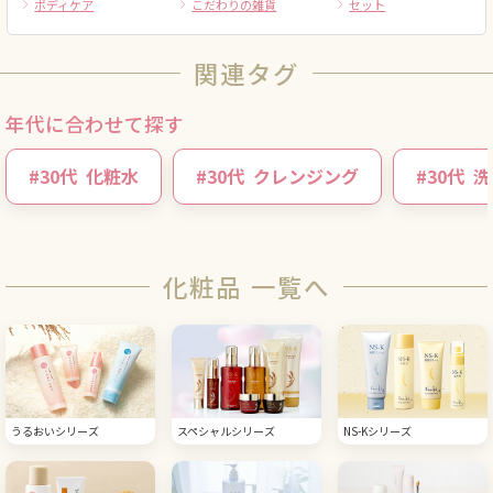
ボディケア
こだわりの雑貨
セット
関連タグ
年代に合わせて探す
#
30代
化粧水
#
30代
クレンジング
#
30代
洗
化粧品 一覧へ
うるおいシリーズ
スペシャルシリーズ
NS-Kシリーズ