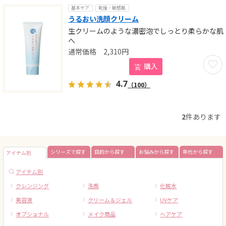
基本ケア
乾燥・敏感肌
うるおい洗顔クリーム
生クリームのような濃密泡でしっとり柔らかな肌
へ
2,310
円
お気に
購入
4.7
（100）
2
件あります
シリーズで探す
目的から探す
お悩みから探す
年代から探す
アイテム別
アイテム別
クレンジング
洗顔
化粧水
美容液
クリーム＆ジェル
UVケア
オプショナル
メイク商品
ヘアケア