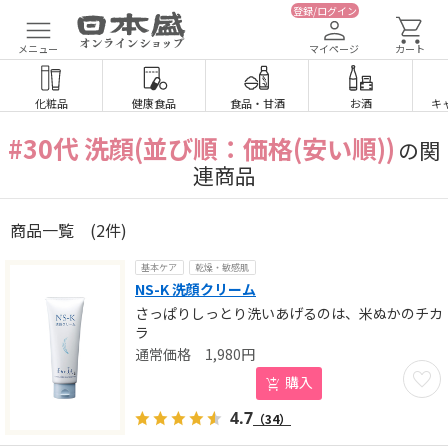
登録/ログイン
メニュー
マイページ
カート
化粧品
健康食品
食品
・
甘酒
お酒
キ
#30代 洗顔(並び順：価格(安い順))
の関
連商品
商品一覧
(2件)
基本ケア
乾燥・敏感肌
NS-K 洗顔クリーム
さっぱりしっとり洗いあげるのは、米ぬかのチカ
ラ
1,980
円
お気に
購入
4.7
（34）