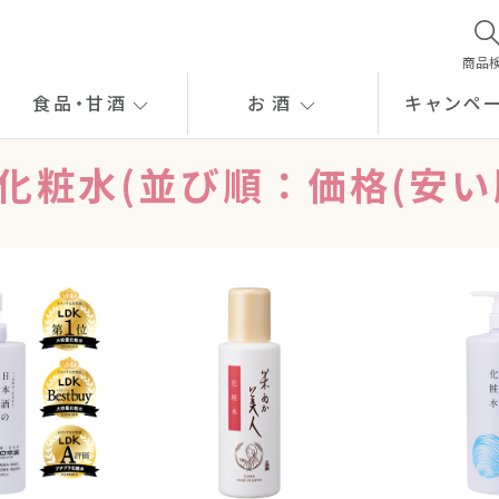
商品
食品
・
甘酒
お酒
キャンペ
化粧水(並び順：価格(安い