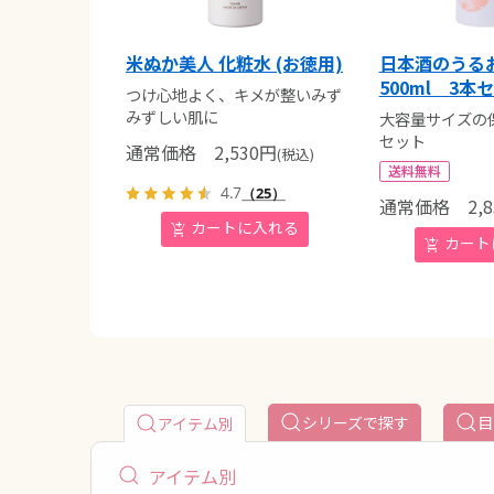
米ぬか美人 化粧水 (お徳用)
日本酒のうる
500ml 3本
つけ心地よく、キメが整いみず
みずしい肌に
大容量サイズの
セット
通常価格
2,530
円
(税込)
送料無料
4.7
（25）
通常価格
2,8
シリーズで探す
目
アイテム別
アイテム別