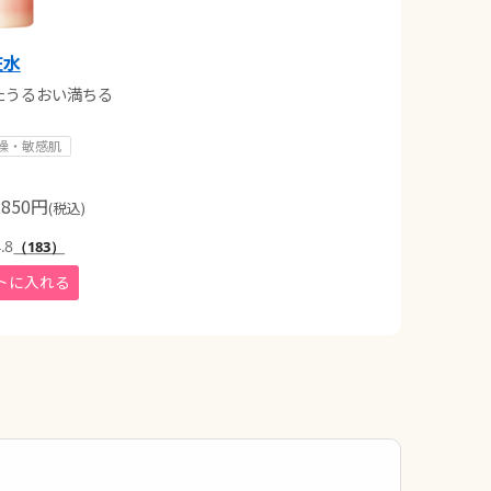
粧水
たうるおい満ちる
燥・敏感肌
850
円
(税込)
.8
（183）