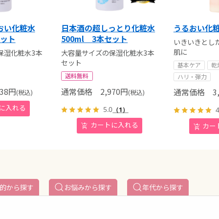
おい化粧水
日本酒の超しっとり化粧水
うるおい化
セット
500ml 3本セット
いきいきとし
肌に
保湿化粧水3本
大容量サイズの保湿化粧水3本
セット
基本ケア
乾
送料無料
ハリ・弾力
38
円
通常価格
2,970
円
通常価格
3,
(税込)
(税込)
5.0
4
（1）
的から探す
お悩みから探す
年代から探す