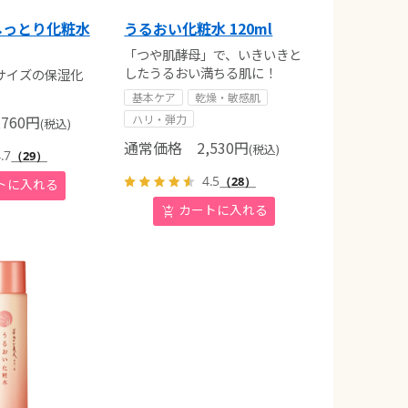
しっとり化粧水
うるおい化粧水 120ml
「つや肌酵母」で、いきいきと
したうるおい満ちる肌に！
サイズの保湿化
基本ケア
乾燥・敏感肌
760
円
ハリ・弾力
(税込)
通常価格
2,530
円
(税込)
.7
（29）
4.5
（28）