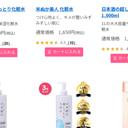
っとり化粧水
米ぬか美人 化粧水
日本酒の超
1,000ml
つけ心地よく、キメが整いみず
みずしい肌に
保湿化粧水
1Lの大大容量
粧水
通常価格
1,650
円
0
円
(税込)
(税込)
通常価格
1,
4.3
7
（10）
（20）
4