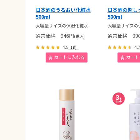
日本酒のうるおい化粧水
日本酒の超し
500ml
500ml
大容量サイズの保湿化粧水
大容量サイズの
通常価格
946
円
通常価格
99
(税込)
4.9
4.
（8）