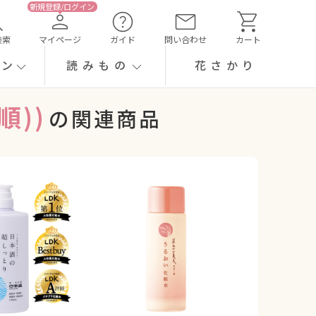
検索
マイページ
ガイド
問い合わせ
カート
ーン
読みもの
花さかり
順))
の関連商品