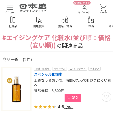
登録/ログイン
メニュー
マイページ
カート
化粧品
健康食品
食品
・
甘酒
お酒
キ
#エイジングケア 化粧水(並び順：価格
(安い順))
の関連商品
商品一覧
(2件)
乾燥・敏感肌
ハリ・弾力
エイジングケア
基本ケア
スペシャル化粧水
上質なうるおいで、時間がたっても乾きにくい肌
へ
5,500
円
お気に
購入
4.6
（94）