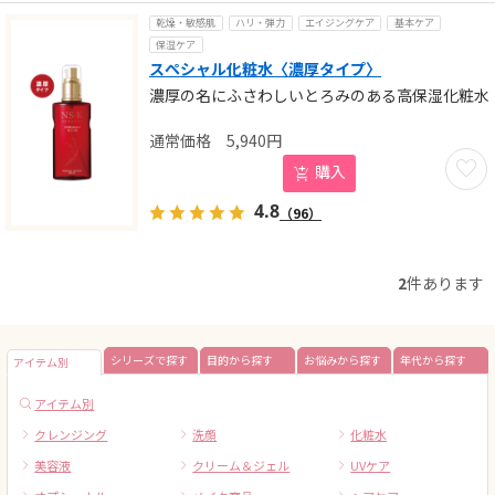
乾燥・敏感肌
ハリ・弾力
エイジングケア
基本ケア
保湿ケア
スペシャル化粧水〈濃厚タイプ〉
濃厚の名にふさわしいとろみのある高保湿化粧水
5,940
円
お気に
購入
4.8
（96）
2
件あります
シリーズで探す
目的から探す
お悩みから探す
年代から探す
アイテム別
アイテム別
クレンジング
洗顔
化粧水
美容液
クリーム＆ジェル
UVケア