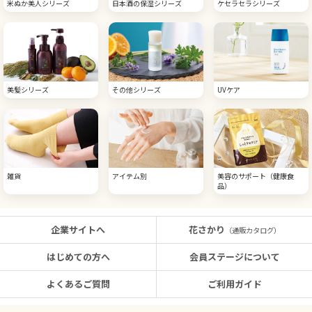
米ぬか美人シリーズ
日本酒の保湿シリーズ
ケセラセラシリーズ
美髪シリーズ
その他シリーズ
UVケア
雑貨
アイテム別
美容のサポート（健康食
品）
企業サイトへ
花さかり
（通販カタログ）
はじめての方へ
会員ステージについて
よくあるご質問
ご利用ガイド