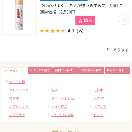
つけ心地よく、キメが整いみずみずしい肌に
2,530
円
お気に
購入
4.7
（25）
2
件あります
シリーズで探す
目的から探す
お悩みから探す
年代から探す
アイテム別
アイテム別
クレンジング
洗顔
化粧水
美容液
クリーム＆ジェル
UVケア
オプショナル
メイク商品
ヘアケア
ボディケア
こだわりの雑貨
セット