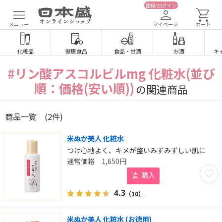
登録/ログイン
メニュー
マイページ
カート
化粧品
健康食品
食品
・
甘酒
お酒
キ
#リン酸アスコルビルmg 化粧水(並び
順：価格(安い順))
の関連商品
商品一覧
(2件)
米ぬか美人 化粧水
つけ心地よく、キメが整いみずみずしい肌に
1,650
円
お気に
購入
4.3
（10）
米ぬか美人 化粧水 (お徳用)