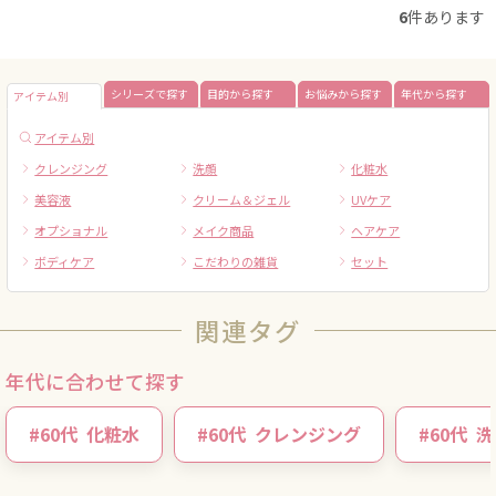
6
件あります
シリーズで探す
目的から探す
お悩みから探す
年代から探す
アイテム別
アイテム別
クレンジング
洗顔
化粧水
美容液
クリーム＆ジェル
UVケア
オプショナル
メイク商品
ヘアケア
ボディケア
こだわりの雑貨
セット
関連タグ
年代に合わせて探す
#
60代
化粧水
#
60代
クレンジング
#
60代
洗