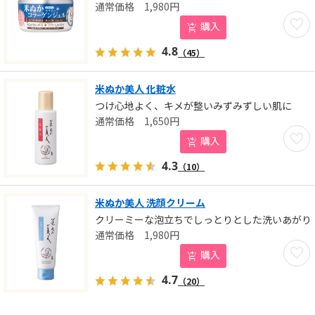
1,980
円
お気に
購入
4.8
（45）
米ぬか美人 化粧水
つけ心地よく、キメが整いみずみずしい肌に
1,650
円
お気に
購入
4.3
（10）
米ぬか美人 洗顔クリーム
クリーミーな泡立ちでしっとりとした洗いあがり
1,980
円
お気に
購入
4.7
（20）