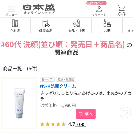
登録/ログイン
メニュー
マイページ
カート
化粧品
健康食品
食品
・
甘酒
お酒
キ
#60代 洗顔(並び順：発売日＋商品名)
の
関連商品
商品一覧
(6件)
基本ケア
乾燥・敏感肌
NS-K 洗顔クリーム
さっぱりしっとり洗いあげるのは、米ぬかのチカ
ラ
1,980
円
お気に
購入
4.7
（34）