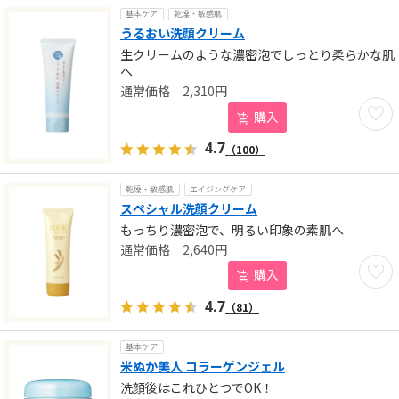
基本ケア
乾燥・敏感肌
うるおい洗顔クリーム
生クリームのような濃密泡でしっとり柔らかな肌
へ
2,310
円
お気に
購入
4.7
（100）
乾燥・敏感肌
エイジングケア
スペシャル洗顔クリーム
もっちり濃密泡で、明るい印象の素肌へ
2,640
円
お気に
購入
4.7
（81）
基本ケア
米ぬか美人 コラーゲンジェル
洗顔後はこれひとつでOK！