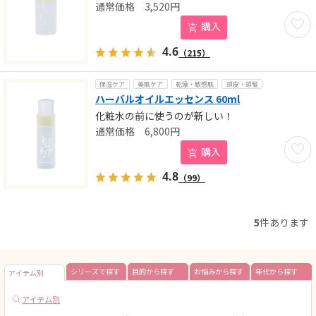
3,520
円
お気に
購入
4.6
（215）
保湿ケア
美肌ケア
乾燥・敏感肌
頭皮・頭髪
ハーバルオイルエッセンス 60ml
化粧水の前に使うのが新しい！
6,800
円
お気に
購入
4.8
（99）
5
件あります
シリーズで探す
目的から探す
お悩みから探す
年代から探す
アイテム別
アイテム別