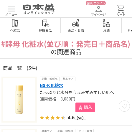
登録/ログイン
メニュー
マイページ
カート
化粧品
健康食品
食品
・
甘酒
お酒
キ
#酵母 化粧水(並び順：発売日＋商品名)
の関連商品
商品一覧
(5件)
乾燥・敏感肌
基本ケア
NS-K 化粧水
たっぷりと水分を与えみずみずしい肌へ
3,080
円
お気に
購入
4.6
（58）
基本ケア
乾燥・敏感肌
ハリ・弾力