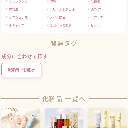
クレンジング
洗顔
化粧水
美容液
クリーム＆ジェル
UVケア
オプショナル
メイク商品
ヘアケア
ボディケア
こだわりの雑貨
セット
関連タグ
成分に合わせて探す
#
酵母
化粧水
化粧品 一覧へ