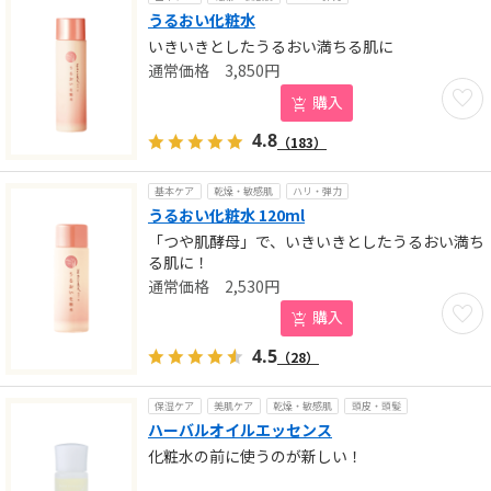
うるおい化粧水
いきいきとしたうるおい満ちる肌に
3,850
円
お気に
購入
4.8
（183）
基本ケア
乾燥・敏感肌
ハリ・弾力
うるおい化粧水 120ml
「つや肌酵母」で、いきいきとしたうるおい満ち
る肌に！
2,530
円
お気に
購入
4.5
（28）
保湿ケア
美肌ケア
乾燥・敏感肌
頭皮・頭髪
ハーバルオイルエッセンス
化粧水の前に使うのが新しい！