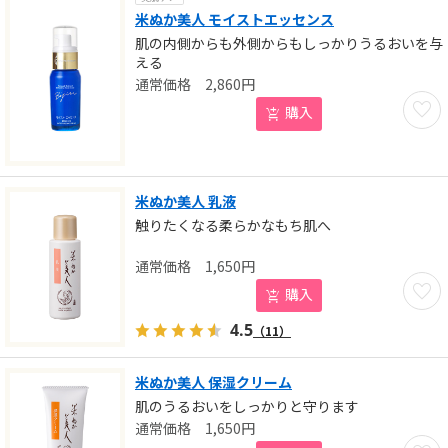
米ぬか美人 モイストエッセンス
肌の内側からも外側からもしっかりうるおいを与
える
2,860
円
お気に
購入
米ぬか美人 乳液
触りたくなる柔らかなもち肌へ
1,650
円
お気に
購入
4.5
（11）
米ぬか美人 保湿クリーム
肌のうるおいをしっかりと守ります
1,650
円
お気に