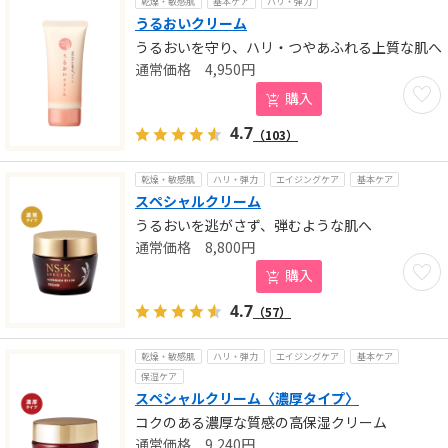
乾燥・敏感肌
基本ケア
ハリ・弾力
うるおいクリーム
うるおいを守り、ハリ・つやあふれる上質な肌へ
4,950
円
お気に
購入
4.7
（103）
乾燥・敏感肌
ハリ・弾力
エイジングケア
基本ケア
スペシャルクリーム
うるおいを逃がさず、弾むような肌へ
8,800
円
お気に
購入
4.7
（57）
乾燥・敏感肌
ハリ・弾力
エイジングケア
基本ケア
保湿ケア
スペシャルクリーム〈濃厚タイプ〉
コクのある濃厚な質感の高保湿クリーム
9,240
円