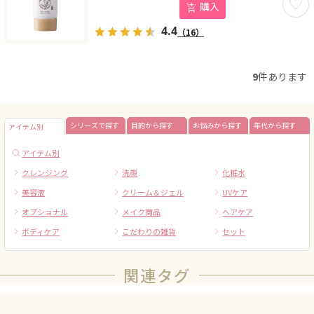
購入
4.4
（16）
9
件あります
シリーズで探す
目的から探す
お悩みから探す
年代から探す
アイテム別
アイテム別
クレンジング
洗顔
化粧水
美容液
クリーム＆ジェル
UVケア
オプショナル
メイク商品
ヘアケア
ボディケア
こだわりの雑貨
セット
関連タグ