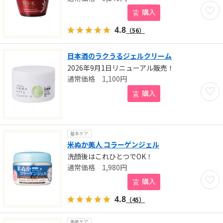
お気に
購入
4.8
（56）
日本酒のラクうるジェルクリーム
2026年9月1日リニューアル販売！
1,100
円
お気に
購入
基本ケア
米ぬか美人 コラーゲンジェル
洗顔後はこれひとつでOK！
1,980
円
お気に
購入
4.8
（45）
美肌ケア