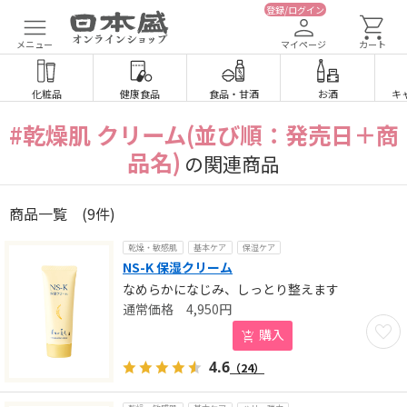
登録/ログイン
メニュー
マイページ
カート
化粧品
健康食品
食品
・
甘酒
お酒
キ
#乾燥肌 クリーム(並び順：発売日＋商
品名)
の関連商品
商品一覧
(9件)
乾燥・敏感肌
基本ケア
保湿ケア
NS-K 保湿クリーム
なめらかになじみ、しっとり整えます
4,950
円
お気に
購入
4.6
（24）