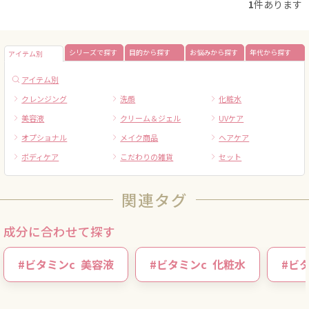
1
件あります
シリーズで探す
目的から探す
お悩みから探す
年代から探す
アイテム別
アイテム別
クレンジング
洗顔
化粧水
美容液
クリーム＆ジェル
UVケア
オプショナル
メイク商品
ヘアケア
ボディケア
こだわりの雑貨
セット
関連タグ
成分に合わせて探す
#
ビタミンc
美容液
#
ビタミンc
化粧水
#
ビタ