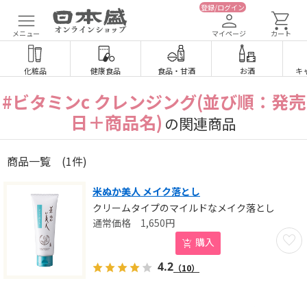
登録/ログイン
メニュー
マイページ
カート
化粧品
健康食品
食品
・
甘酒
お酒
キ
#ビタミンc クレンジング(並び順：発売
日＋商品名)
の関連商品
商品一覧
(1件)
米ぬか美人 メイク落とし
クリームタイプのマイルドなメイク落とし
1,650
円
お気に
購入
4.2
（10）