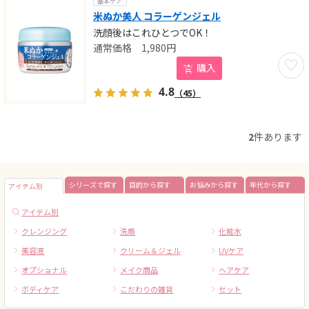
基本ケア
米ぬか美人 コラーゲンジェル
洗顔後はこれひとつでOK！
1,980
円
お気に
購入
4.8
（45）
2
件あります
シリーズで探す
目的から探す
お悩みから探す
年代から探す
アイテム別
アイテム別
クレンジング
洗顔
化粧水
美容液
クリーム＆ジェル
UVケア
オプショナル
メイク商品
ヘアケア
ボディケア
こだわりの雑貨
セット