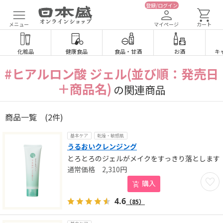
登録/ログイン
メニュー
マイページ
カート
化粧品
健康食品
食品
・
甘酒
お酒
キ
#ヒアルロン酸 ジェル(並び順：発売日
＋商品名)
の関連商品
商品一覧
(2件)
基本ケア
乾燥・敏感肌
うるおいクレンジング
とろとろのジェルがメイクをすっきり落とします
2,310
円
お気に
購入
4.6
（85）