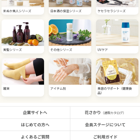
米ぬか美人シリーズ
日本酒の保湿シリーズ
ケセラセラシリーズ
美髪シリーズ
その他シリーズ
UVケア
雑貨
アイテム別
美容のサポート（健康食
品）
企業サイトへ
花さかり
（通販カタログ）
はじめての方へ
会員ステージについて
よくあるご質問
ご利用ガイド