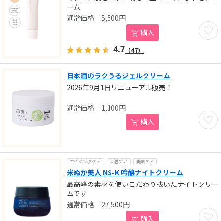
ーム
5,500
円
お気に
購入
4.7
（47）
日本酒のラクうるジェルクリーム
2026年9月1日リニューアル販売！
1,100
円
お気に
購入
エイジングケア
保湿ケア
美肌ケア
米ぬか美人 NS-K 吟醸ナイトクリーム
最高峰の素材を使いこだわり抜いたナイトクリー
ムです
27,500
円
お気に
購入