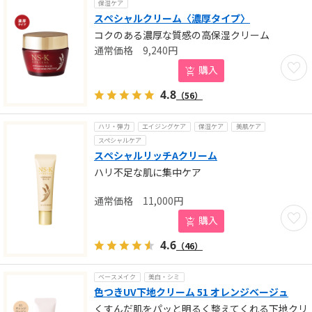
保湿ケア
スペシャルクリーム〈濃厚タイプ〉
コクのある濃厚な質感の高保湿クリーム
9,240
円
お気に
購入
4.8
（56）
ハリ・弾力
エイジングケア
保湿ケア
美肌ケア
スペシャルケア
スペシャルリッチAクリーム
ハリ不足な肌に集中ケア
11,000
円
お気に
購入
4.6
（46）
ベースメイク
美白・シミ
色つきUV下地クリーム 51 オレンジベージュ
くすんだ肌をパッと明るく整えてくれる下地クリ