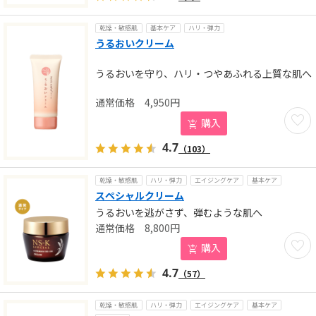
乾燥・敏感肌
基本ケア
ハリ・弾力
うるおいクリーム
うるおいを守り、ハリ・つやあふれる上質な肌へ
4,950
円
お気に
購入
4.7
（103）
乾燥・敏感肌
ハリ・弾力
エイジングケア
基本ケア
スペシャルクリーム
うるおいを逃がさず、弾むような肌へ
8,800
円
お気に
購入
4.7
（57）
乾燥・敏感肌
ハリ・弾力
エイジングケア
基本ケア