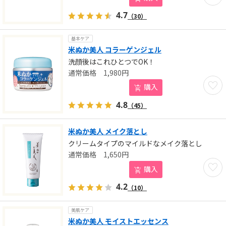
4.7
（30）
基本ケア
米ぬか美人 コラーゲンジェル
洗顔後はこれひとつでOK！
1,980
円
お気に
購入
4.8
（45）
米ぬか美人 メイク落とし
クリームタイプのマイルドなメイク落とし
1,650
円
お気に
購入
4.2
（10）
美肌ケア
米ぬか美人 モイストエッセンス