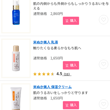
肌の内側からも外側からもしっかりうるおいを与
える
2,860
円
お気に
購入
米ぬか美人 乳液
触りたくなる柔らかなもち肌へ
1,650
円
お気に
購入
4.5
（11）
米ぬか美人 保湿クリーム
肌のうるおいをしっかりと守ります
1,650
円
お気に
購入