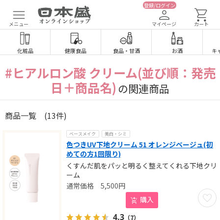
登録/ログイン
メニュー
マイページ
カート
化粧品
健康食品
食品
・
甘酒
お酒
キ
#ヒアルロン酸 クリーム(並び順：発売
日＋商品名)
の関連商品
商品一覧
(13件)
ベースメイク
美白・シミ
色つきUV下地クリーム 51 オレンジベージュ(初
めての方1回限り)
くすんだ肌をパッと明るく整えてくれる下地クリ
ーム
5,500
円
お気に
購入
4.3
（7）