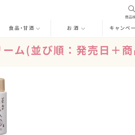
商品
食品
・
甘酒
お酒
キャンペ
リーム(並び順：発売日＋商