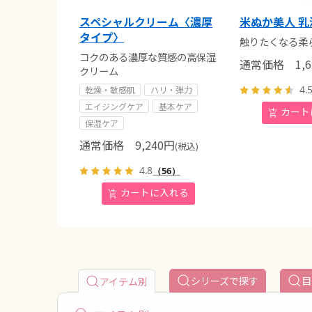
スペシャルクリーム〈濃厚
米ぬか美人 乳
タイプ〉
触りたくなる柔
コクのある濃厚な質感の高保湿
通常価格
1,6
クリーム
4.
乾燥・敏感肌
ハリ・弾力
エイジングケア
基本ケア
保湿ケア
通常価格
9,240
円
(税込)
4.8
（56）
シリーズで探す
目
アイテム別