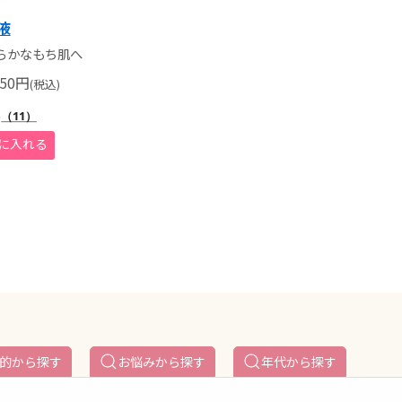
液
らかなもち肌へ
50
円
(税込)
5
（11）
的から探す
お悩みから探す
年代から探す