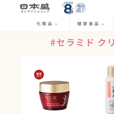
今日 8月
化粧品
健康食品
#セラミド ク