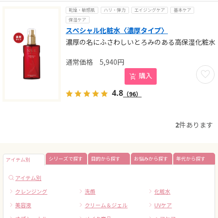
乾燥・敏感肌
ハリ・弾力
エイジングケア
基本ケア
保湿ケア
スペシャル化粧水〈濃厚タイプ〉
濃厚の名にふさわしいとろみのある高保湿化粧水
5,940
円
お気に
購入
4.8
（96）
2
件あります
シリーズで探す
目的から探す
お悩みから探す
年代から探す
アイテム別
アイテム別
クレンジング
洗顔
化粧水
美容液
クリーム＆ジェル
UVケア