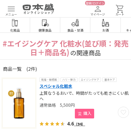
登録/ログイン
メニュー
マイページ
カート
化粧品
健康食品
食品
・
甘酒
お酒
キ
#エイジングケア 化粧水(並び順：発売
日＋商品名)
の関連商品
商品一覧
(2件)
乾燥・敏感肌
ハリ・弾力
エイジングケア
基本ケア
スペシャル化粧水
上質なうるおいで、時間がたっても乾きにくい肌
へ
5,500
円
お気に
購入
4.6
（94）