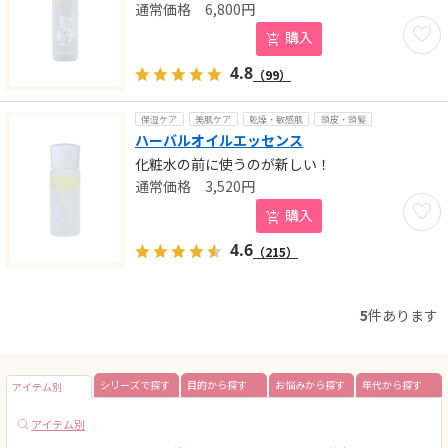
6,800
円
お気に
購入
4.8
（99）
保湿ケア
美肌ケア
乾燥・敏感肌
頭皮・頭髪
ハーバルオイルエッセンス
化粧水の前に使うのが新しい！
3,520
円
お気に
購入
4.6
（215）
5
件あります
シリーズで探す
目的から探す
お悩みから探す
年代から探す
アイテム別
アイテム別