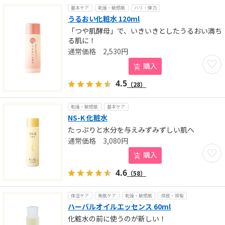
基本ケア
乾燥・敏感肌
ハリ・弾力
うるおい化粧水 120ml
「つや肌酵母」で、いきいきとしたうるおい満ち
る肌に！
2,530
円
お気に
購入
4.5
（28）
乾燥・敏感肌
基本ケア
NS-K 化粧水
たっぷりと水分を与えみずみずしい肌へ
3,080
円
お気に
購入
4.6
（58）
保湿ケア
美肌ケア
乾燥・敏感肌
頭皮・頭髪
ハーバルオイルエッセンス 60ml
化粧水の前に使うのが新しい！