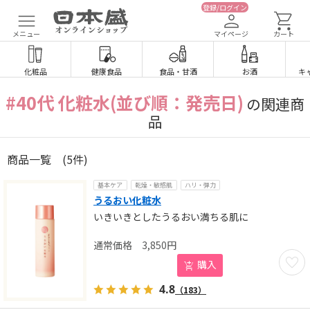
登録/ログイン
メニュー
マイページ
カート
化粧品
健康食品
食品
・
甘酒
お酒
キ
#40代 化粧水(並び順：発売日)
の関連商
品
商品一覧
(5件)
基本ケア
乾燥・敏感肌
ハリ・弾力
うるおい化粧水
いきいきとしたうるおい満ちる肌に
3,850
円
お気に
購入
4.8
（183）