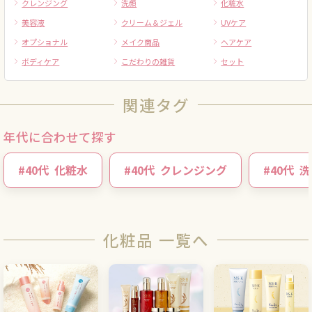
クレンジング
洗顔
化粧水
美容液
クリーム＆ジェル
UVケア
オプショナル
メイク商品
ヘアケア
ボディケア
こだわりの雑貨
セット
関連タグ
年代に合わせて探す
#
40代
化粧水
#
40代
クレンジング
#
40代
洗
化粧品 一覧へ