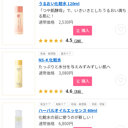
うるおい化粧水 120ml
「つや肌酵母」で、いきいきとしたうるおい満ち
る肌に！
2,530
円
お気に
購入
4.5
（28）
乾燥・敏感肌
基本ケア
NS-K 化粧水
たっぷりと水分を与えみずみずしい肌へ
3,080
円
お気に
購入
4.6
（58）
保湿ケア
美肌ケア
乾燥・敏感肌
頭皮・頭髪
ハーバルオイルエッセンス 60ml
化粧水の前に使うのが新しい！
6,800
円
お気に