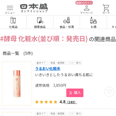
登録/ログイン
メニュー
マイページ
カート
化粧品
健康食品
食品
・
甘酒
お酒
キ
#酵母 化粧水(並び順：発売日)
の関連商品
商品一覧
(5件)
基本ケア
乾燥・敏感肌
ハリ・弾力
うるおい化粧水
いきいきとしたうるおい満ちる肌に
3,850
円
お気に
購入
4.8
（183）
基本ケア
乾燥・敏感肌
ハリ・弾力