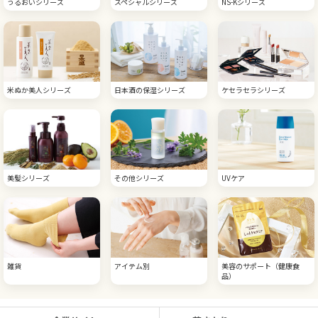
うるおいシリーズ
スペシャルシリーズ
NS-Kシリーズ
米ぬか美人シリーズ
日本酒の保湿シリーズ
ケセラセラシリーズ
美髪シリーズ
その他シリーズ
UVケア
雑貨
アイテム別
美容のサポート（健康食
品）