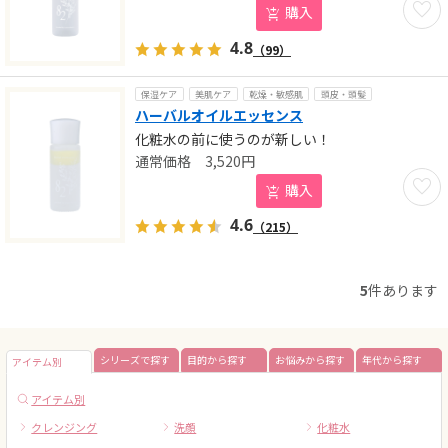
購入
4.8
（99）
保湿ケア
美肌ケア
乾燥・敏感肌
頭皮・頭髪
ハーバルオイルエッセンス
化粧水の前に使うのが新しい！
3,520
円
お気に
購入
4.6
（215）
5
件あります
シリーズで探す
目的から探す
お悩みから探す
年代から探す
アイテム別
アイテム別
クレンジング
洗顔
化粧水