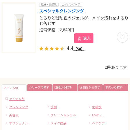
乾燥・敏感肌
エイジングケア
スペシャルクレンジング
とろりと琥珀色のジェルが、メイク汚れをするり
と落とす
2,640
円
お気に
購入
4.4
（58）
2
件あります
シリーズで探す
目的から探す
お悩みから探す
年代から探す
アイテム別
アイテム別
クレンジング
洗顔
化粧水
美容液
クリーム＆ジェル
UVケア
オプショナル
メイク商品
ヘアケア