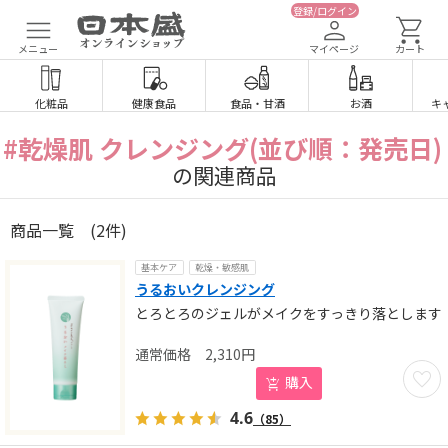
登録/ログイン
メニュー
マイページ
カート
化粧品
健康食品
食品
・
甘酒
お酒
キ
#乾燥肌 クレンジング(並び順：発売日)
の関連商品
商品一覧
(2件)
基本ケア
乾燥・敏感肌
うるおいクレンジング
とろとろのジェルがメイクをすっきり落とします
2,310
円
お気に
購入
4.6
（85）