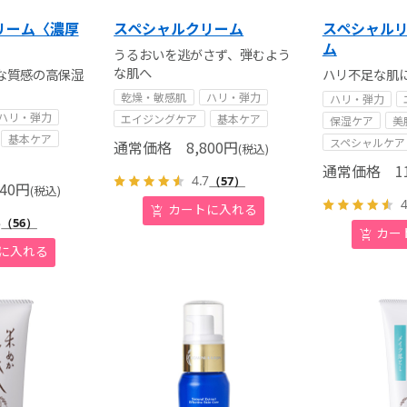
リーム〈濃厚
スペシャルクリーム
スペシャルリ
ム
うるおいを逃がさず、弾むよう
な肌へ
な質感の高保湿
ハリ不足な肌
乾燥・敏感肌
ハリ・弾力
ハリ・弾力
ハリ・弾力
エイジングケア
基本ケア
保湿ケア
美
基本ケア
スペシャルケア
通常価格
8,800
円
(税込)
通常価格
11
4.7
（57）
40
円
(税込)
4
8
（56）