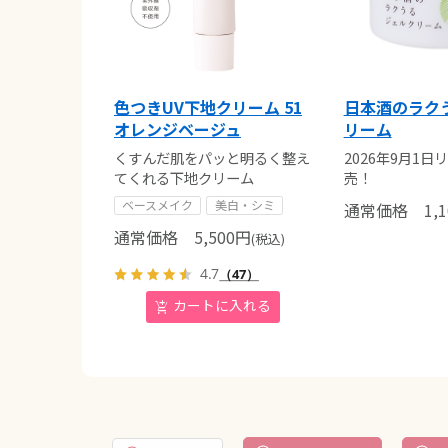
色つきUV下地クリーム 51
日本酒のラク
オレンジベージュ
リーム
くすんだ肌をパッと明るく整え
2026年9月1
てくれる下地クリーム
売！
ベースメイク
美白・シミ
通常価格
1,1
通常価格
5,500
円
(税込)
4.7
（47）