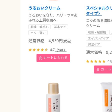
うるおいクリーム
スペシャルク
タイプ〉
うるおいを守り、ハリ・つやあ
ふれる上質な肌へ
コクのある濃厚
クリーム
乾燥・敏感肌
基本ケア
乾燥・敏感肌
ハリ・弾力
エイジングケア
通常価格
4,950
円
(税込)
保湿ケア
4.7
（103）
通常価格
9,2
4.