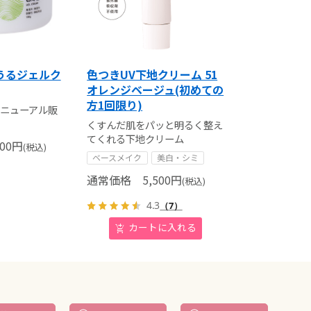
うるジェルク
色つきUV下地クリーム 51
オレンジベージュ(初めての
方1回限り)
日リニューアル販
くすんだ肌をパッと明るく整え
てくれる下地クリーム
00
円
(税込)
ベースメイク
美白・シミ
通常価格
5,500
円
(税込)
4.3
（7）