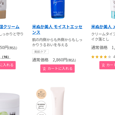
保湿クリーム
米ぬか美人 モイストエッセ
米ぬか美人 
ンス
しっかりと守り
クリームタイ
イク落とし
肌の内側からも外側からもしっ
かりうるおいを与える
50
円
通常価格
1,
(税込)
美肌ケア
4
4
（16）
通常価格
2,860
円
(税込)