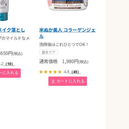
メイク落とし
米ぬか美人 コラーゲンジェ
ル
プのマイルドなメ
洗顔後はこれひとつでOK！
650
円
基本ケア
(税込)
通常価格
1,980
円
(税込)
.2
（10）
4.8
（45）