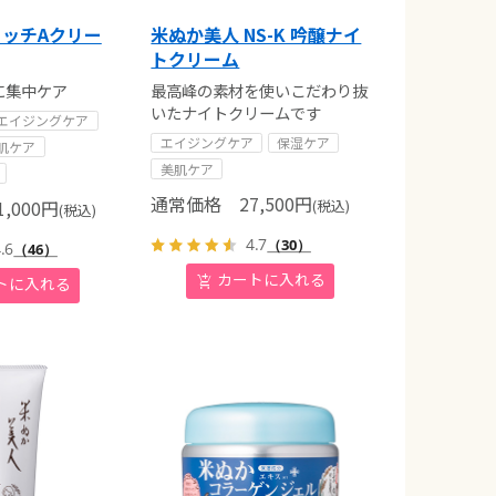
ッチAクリー
米ぬか美人 NS-K 吟醸ナイ
トクリーム
に集中ケア
最高峰の素材を使いこだわり抜
いたナイトクリームです
エイジングケア
エイジングケア
保湿ケア
肌ケア
美肌ケア
通常価格
27,500
円
,000
円
(税込)
(税込)
4.7
（30）
.6
（46）