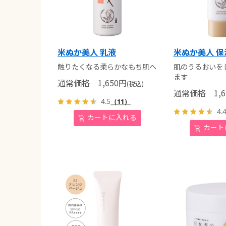
米ぬか美人 乳液
米ぬか美人 
触りたくなる柔らかなもち肌へ
肌のうるおいを
ます
通常価格
1,650
円
(税込)
通常価格
1,6
4.5
（11）
4.