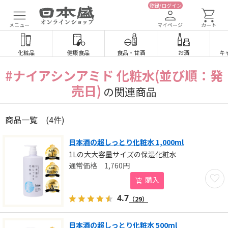
登録/ログイン
メニュー
マイページ
カート
化粧品
健康食品
食品
・
甘酒
お酒
キ
#ナイアシンアミド 化粧水(並び順：発
売日)
の関連商品
商品一覧
(4件)
日本酒の超しっとり化粧水 1,000ml
1Lの大大容量サイズの保湿化粧水
1,760
円
お気に
購入
4.7
（29）
日本酒の超しっとり化粧水 500ml