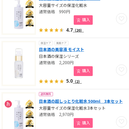
大容量サイズの保湿化粧水
990
円
お気に
購入
4.7
（20）
保湿ケア
美肌ケア
日本酒の美容液 モイスト
日本酒の保湿シリーズ
2,200
円
お気に
購入
5.0
（2）
送料無料
日本酒の超しっとり化粧水 500ml 3本セット
大容量サイズの保湿化粧水3本セット
2,970
円
お気に
購入