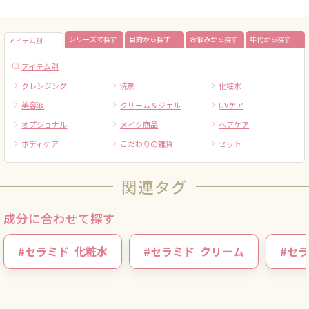
シリーズで探す
目的から探す
お悩みから探す
年代から探す
アイテム別
アイテム別
クレンジング
洗顔
化粧水
美容液
クリーム＆ジェル
UVケア
オプショナル
メイク商品
ヘアケア
ボディケア
こだわりの雑貨
セット
関連タグ
成分に合わせて探す
#
セラミド
化粧水
#
セラミド
クリーム
#
セラ