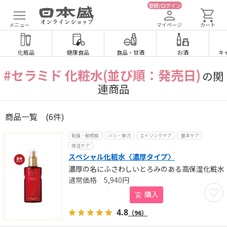
登録/ログイン
メニュー
マイページ
カート
化粧品
健康食品
食品
・
甘酒
お酒
キ
#セラミド 化粧水(並び順：発売日)
の関
連商品
商品一覧
(6件)
乾燥・敏感肌
ハリ・弾力
エイジングケア
基本ケア
保湿ケア
スペシャル化粧水〈濃厚タイプ〉
濃厚の名にふさわしいとろみのある高保湿化粧水
5,940
円
お気に
購入
4.8
（96）