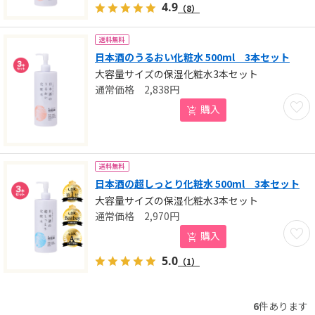
4.9
（8）
送料無料
日本酒のうるおい化粧水 500ml 3本セット
大容量サイズの保湿化粧水3本セット
2,838
円
お気に
購入
送料無料
日本酒の超しっとり化粧水 500ml 3本セット
大容量サイズの保湿化粧水3本セット
2,970
円
お気に
購入
5.0
（1）
6
件あります