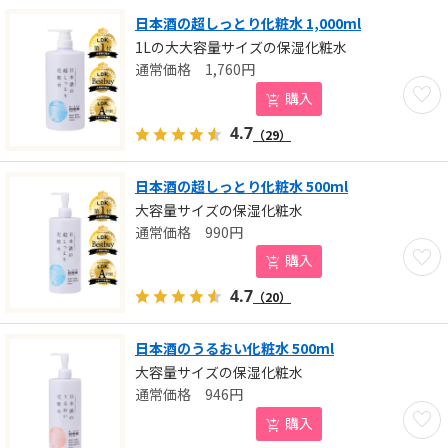
日本酒の超しっとり化粧水 1,000ml
1Lの大大容量サイズの保湿化粧水
1,760
円
お気に
購入
4.7
（29）
日本酒の超しっとり化粧水 500ml
大容量サイズの保湿化粧水
990
円
お気に
購入
4.7
（20）
日本酒のうるおい化粧水 500ml
大容量サイズの保湿化粧水
946
円
お気に
購入