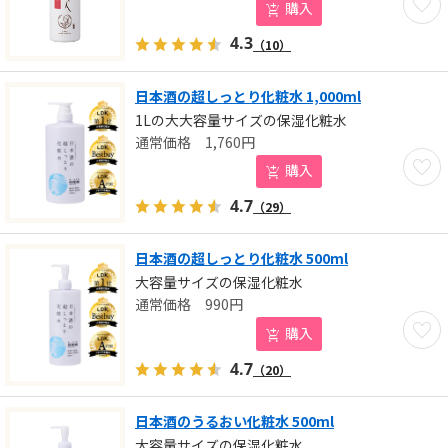
購入
4.3
（10）
日本酒の超しっとり化粧水 1,000ml
1Lの大大容量サイズの保湿化粧水
1,760
円
お気に
購入
4.7
（29）
日本酒の超しっとり化粧水 500ml
大容量サイズの保湿化粧水
990
円
お気に
購入
4.7
（20）
日本酒のうるおい化粧水 500ml
大容量サイズの保湿化粧水