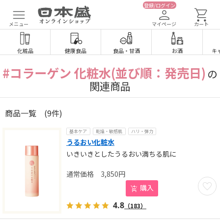
登録/ログイン
メニュー
マイページ
カート
化粧品
健康食品
食品
・
甘酒
お酒
キ
#コラーゲン 化粧水(並び順：発売日)
の
関連商品
商品一覧
(9件)
基本ケア
乾燥・敏感肌
ハリ・弾力
うるおい化粧水
いきいきとしたうるおい満ちる肌に
3,850
円
お気に
購入
4.8
（183）