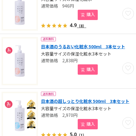
946
円
お気に
購入
4.9
（8）
送料無料
日本酒のうるおい化粧水 500ml 3本セット
大容量サイズの保湿化粧水3本セット
2,838
円
お気に
購入
送料無料
日本酒の超しっとり化粧水 500ml 3本セット
大容量サイズの保湿化粧水3本セット
2,970
円
お気に
購入
5.0
（1）