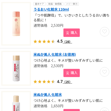
基本ケア
乾燥・敏感肌
ハリ・弾力
うるおい化粧水 120ml
「つや肌酵母」で、いきいきとしたうるおい満ち
る肌に！
2,530
円
お気に
購入
4.5
（28）
米ぬか美人 化粧水 (お徳用)
つけ心地よく、キメが整いみずみずしい肌に
2,530
円
お気に
購入
4.7
（25）
米ぬか美人 化粧水
つけ心地よく、キメが整いみずみずしい肌に
1,650
円
お気に