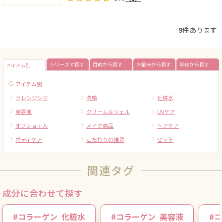
9
件あります
シリーズで探す
目的から探す
お悩みから探す
年代から探す
アイテム別
アイテム別
クレンジング
洗顔
化粧水
美容液
クリーム＆ジェル
UVケア
オプショナル
メイク商品
ヘアケア
ボディケア
こだわりの雑貨
セット
関連タグ
成分に合わせて探す
#
コラーゲン
化粧水
#
コラーゲン
美容液
#
コ