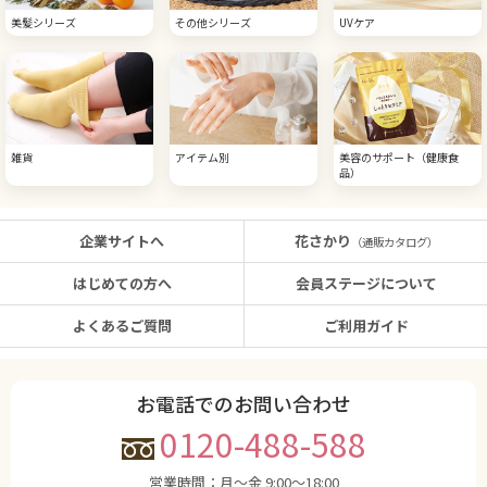
美髪シリーズ
その他シリーズ
UVケア
雑貨
アイテム別
美容のサポート（健康食
品）
企業サイトへ
花さかり
（通販カタログ）
はじめての方へ
会員ステージについて
よくあるご質問
ご利用ガイド
お電話でのお問い合わせ
0120-488-588
営業時間：
月〜金 9:00〜18:00