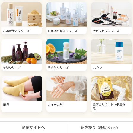
米ぬか美人シリーズ
日本酒の保湿シリーズ
ケセラセラシリーズ
美髪シリーズ
その他シリーズ
UVケア
雑貨
アイテム別
美容のサポート（健康食
品）
企業サイトへ
花さかり
（通販カタログ）