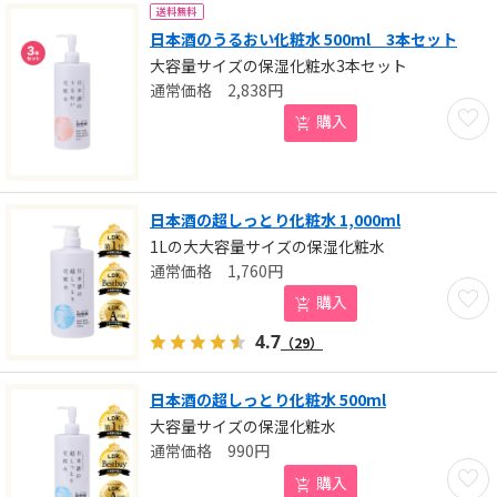
送料無料
日本酒のうるおい化粧水 500ml 3本セット
大容量サイズの保湿化粧水3本セット
2,838
円
お気に
購入
日本酒の超しっとり化粧水 1,000ml
1Lの大大容量サイズの保湿化粧水
1,760
円
お気に
購入
4.7
（29）
日本酒の超しっとり化粧水 500ml
大容量サイズの保湿化粧水
990
円
お気に
購入