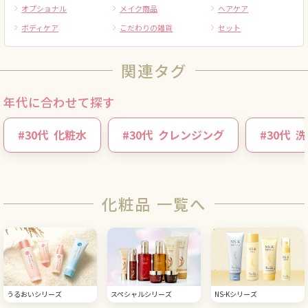
オプショナル
メイク商品
ヘアケア
ボディケア
こだわりの雑貨
セット
関連タグ
年代に合わせて探す
#
30代
化粧水
#
30代
クレンジング
#
30代
洗
化粧品 一覧へ
うるおいシリーズ
スペシャルシリーズ
NS-Kシリーズ