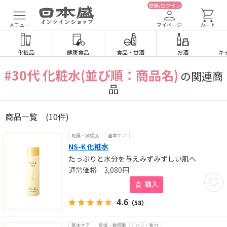
登録/ログイン
メニュー
マイページ
カート
化粧品
健康食品
食品
・
甘酒
お酒
キ
#30代 化粧水(並び順：商品名)
の関連商
品
商品一覧
(10件)
乾燥・敏感肌
基本ケア
NS-K 化粧水
たっぷりと水分を与えみずみずしい肌へ
3,080
円
お気に
購入
4.6
（58）
基本ケア
乾燥・敏感肌
ハリ・弾力