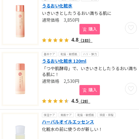
うるおい化粧水
いきいきとしたうるおい満ちる肌に
3,850
円
お気に
購入
4.8
（183）
基本ケア
乾燥・敏感肌
ハリ・弾力
うるおい化粧水 120ml
「つや肌酵母」で、いきいきとしたうるおい満ち
る肌に！
2,530
円
お気に
購入
4.5
（28）
保湿ケア
美肌ケア
乾燥・敏感肌
頭皮・頭髪
ハーバルオイルエッセンス
化粧水の前に使うのが新しい！