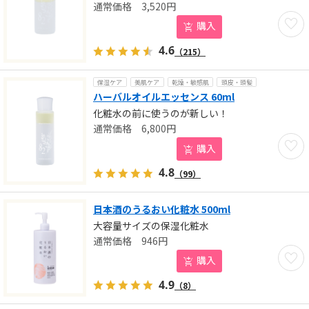
3,520
円
お気に
購入
4.6
（215）
保湿ケア
美肌ケア
乾燥・敏感肌
頭皮・頭髪
ハーバルオイルエッセンス 60ml
化粧水の前に使うのが新しい！
6,800
円
お気に
購入
4.8
（99）
日本酒のうるおい化粧水 500ml
大容量サイズの保湿化粧水
946
円
お気に
購入
4.9
（8）