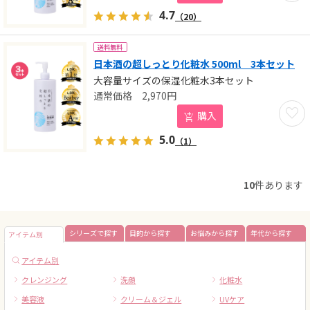
4.7
（20）
送料無料
日本酒の超しっとり化粧水 500ml 3本セット
大容量サイズの保湿化粧水3本セット
2,970
円
お気に
購入
5.0
（1）
10
件あります
シリーズで探す
目的から探す
お悩みから探す
年代から探す
アイテム別
アイテム別
クレンジング
洗顔
化粧水
美容液
クリーム＆ジェル
UVケア