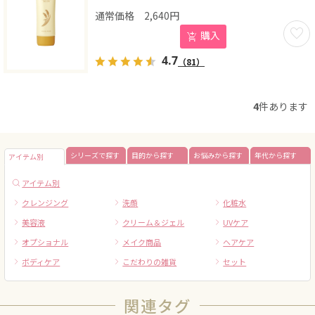
2,640
円
お気に
購入
4.7
（81）
4
件あります
シリーズで探す
目的から探す
お悩みから探す
年代から探す
アイテム別
アイテム別
クレンジング
洗顔
化粧水
美容液
クリーム＆ジェル
UVケア
オプショナル
メイク商品
ヘアケア
ボディケア
こだわりの雑貨
セット
関連タグ