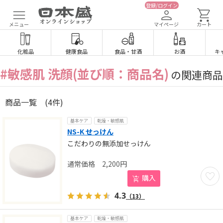
登録/ログイン
メニュー
マイページ
カート
化粧品
健康食品
食品
・
甘酒
お酒
キ
#敏感肌 洗顔(並び順：商品名)
の関連商品
商品一覧
(4件)
基本ケア
乾燥・敏感肌
NS-K せっけん
こだわりの無添加せっけん
2,200
円
お気に
購入
4.3
（13）
基本ケア
乾燥・敏感肌