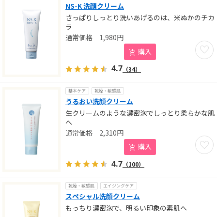
NS-K 洗顔クリーム
さっぱりしっとり洗いあげるのは、米ぬかのチカ
ラ
1,980
円
お気に
購入
4.7
（34）
基本ケア
乾燥・敏感肌
うるおい洗顔クリーム
生クリームのような濃密泡でしっとり柔らかな肌
へ
2,310
円
お気に
購入
4.7
（100）
乾燥・敏感肌
エイジングケア
スペシャル洗顔クリーム
もっちり濃密泡で、明るい印象の素肌へ