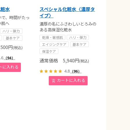
化粧水
スペシャル化粧水〈濃厚タ
イプ〉
いで、時間がたっ
い肌へ
濃厚の名にふさわしいとろみの
ある高保湿化粧水
ハリ・弾力
乾燥・敏感肌
ハリ・弾力
基本ケア
エイジングケア
基本ケア
500
円
(税込)
保湿ケア
.6
（94）
通常価格
5,940
円
(税込)
4.8
（96）