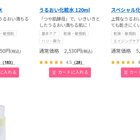
水
うるおい化粧水 120ml
スペシャル
うるおい満ちる
「つや肌酵母」で、いきいきと
上質なうるお
したうるおい満ちる肌に！
ても乾きにく
・敏感肌
基本ケア
乾燥・敏感肌
乾燥・敏感肌
ハリ・弾力
エイジングケア
50
円
通常価格
2,530
円
通常価格
5,
(税込)
(税込)
8
4.5
4
（183）
（28）