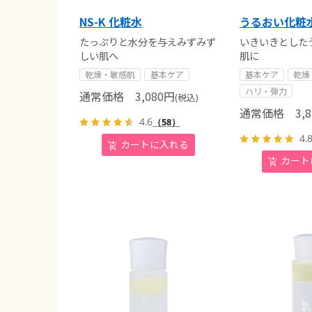
NS-K 化粧水
うるおい化粧
たっぷりと水分を与えみずみず
いきいきとした
しい肌へ
肌に
乾燥・敏感肌
基本ケア
基本ケア
乾燥
ハリ・弾力
通常価格
3,080
円
(税込)
通常価格
3,8
4.6
（58）
4.