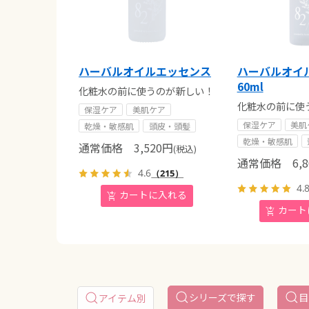
ハーバルオイルエッセンス
ハーバルオイ
60ml
化粧水の前に使うのが新しい！
化粧水の前に使
保湿ケア
美肌ケア
保湿ケア
美肌
乾燥・敏感肌
頭皮・頭髪
乾燥・敏感肌
通常価格
3,520
円
(税込)
通常価格
6,8
4.6
（215）
4.
シリーズで探す
目
アイテム別