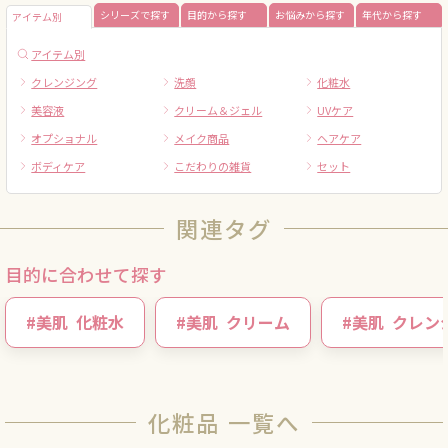
シリーズで探す
目的から探す
お悩みから探す
年代から探す
アイテム別
アイテム別
クレンジング
洗顔
化粧水
美容液
クリーム＆ジェル
UVケア
オプショナル
メイク商品
ヘアケア
ボディケア
こだわりの雑貨
セット
関連タグ
目的に合わせて探す
#
美肌
化粧水
#
美肌
クリーム
#
美肌
クレン
化粧品 一覧へ