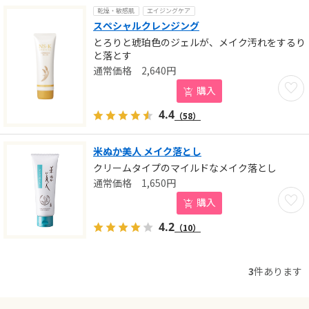
乾燥・敏感肌
エイジングケア
スペシャルクレンジング
とろりと琥珀色のジェルが、メイク汚れをするり
と落とす
2,640
円
お気に
購入
4.4
（58）
米ぬか美人 メイク落とし
クリームタイプのマイルドなメイク落とし
1,650
円
お気に
購入
4.2
（10）
3
件あります