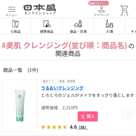
登録/ログイン
メニュー
マイページ
カート
化粧品
健康食品
食品
・
甘酒
お酒
キ
#美肌 クレンジング(並び順：商品名)
の
関連商品
商品一覧
(3件)
基本ケア
乾燥・敏感肌
うるおいクレンジング
とろとろのジェルがメイクをすっきり落とします
2,310
円
お気に
購入
4.6
（85）