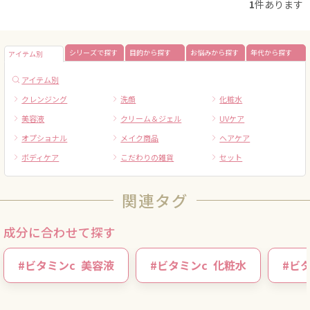
1
件あります
シリーズで探す
目的から探す
お悩みから探す
年代から探す
アイテム別
アイテム別
クレンジング
洗顔
化粧水
美容液
クリーム＆ジェル
UVケア
オプショナル
メイク商品
ヘアケア
ボディケア
こだわりの雑貨
セット
関連タグ
成分に合わせて探す
#
ビタミンc
美容液
#
ビタミンc
化粧水
#
ビタ