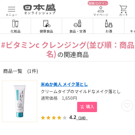
登録/ログイン
メニュー
マイページ
カート
化粧品
健康食品
食品
・
甘酒
お酒
キ
#ビタミンc クレンジング(並び順：商品
名)
の関連商品
商品一覧
(1件)
米ぬか美人 メイク落とし
クリームタイプのマイルドなメイク落とし
1,650
円
お気に
購入
4.2
（10）