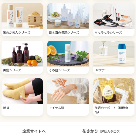
米ぬか美人シリーズ
日本酒の保湿シリーズ
ケセラセラシリーズ
美髪シリーズ
その他シリーズ
UVケア
雑貨
アイテム別
美容のサポート（健康食
品）
企業サイトへ
花さかり
（通販カタログ）