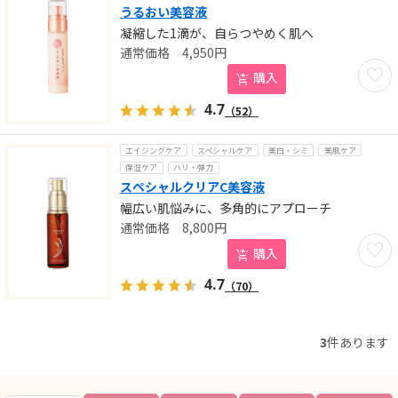
うるおい美容液
凝縮した1滴が、自らつやめく肌へ
4,950
円
お気に
購入
4.7
（52）
エイジングケア
スペシャルケア
美白・シミ
美肌ケア
保湿ケア
ハリ・弾力
スペシャルクリアC美容液
幅広い肌悩みに、多角的にアプローチ
8,800
円
お気に
購入
4.7
（70）
3
件あります