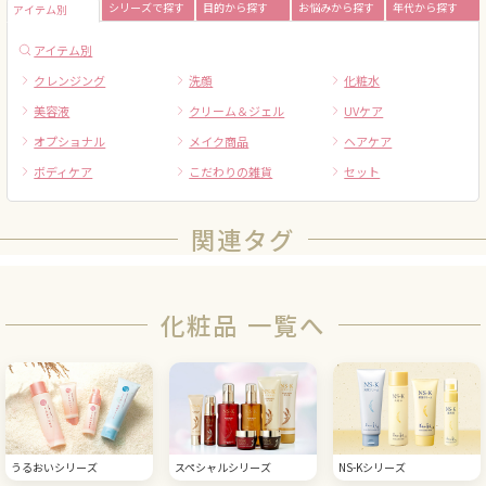
シリーズで探す
目的から探す
お悩みから探す
年代から探す
アイテム別
アイテム別
クレンジング
洗顔
化粧水
美容液
クリーム＆ジェル
UVケア
オプショナル
メイク商品
ヘアケア
ボディケア
こだわりの雑貨
セット
関連タグ
化粧品 一覧へ
うるおいシリーズ
スペシャルシリーズ
NS-Kシリーズ