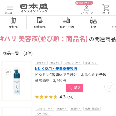
登録/ログイン
メニュー
マイページ
カート
化粧品
健康食品
食品
・
甘酒
お酒
キ
#ハリ 美容液(並び順：商品名)
の関連商品
商品一覧
(3件)
美肌ケア
保湿ケア
スペシャルケア
美白・シミ
NS-K 薬用・美白※美容液
ビタミンC誘導体で日焼けによるシミを予防
3,740
円
お気に
購入
4.3
（65）
スペシャルケア
美肌ケア
保湿ケア
乾燥・敏感肌
ハリ・弾力