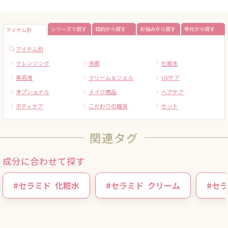
シリーズで探す
目的から探す
お悩みから探す
年代から探す
アイテム別
アイテム別
クレンジング
洗顔
化粧水
美容液
クリーム＆ジェル
UVケア
オプショナル
メイク商品
ヘアケア
ボディケア
こだわりの雑貨
セット
関連タグ
成分に合わせて探す
#
セラミド
化粧水
#
セラミド
クリーム
#
セラ