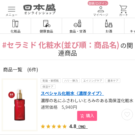
登録/ログイン
メニュー
マイページ
カート
化粧品
健康食品
食品
・
甘酒
お酒
キ
#セラミド 化粧水(並び順：商品名)
の関
連商品
商品一覧
(6件)
乾燥・敏感肌
ハリ・弾力
エイジングケア
基本ケア
保湿ケア
スペシャル化粧水〈濃厚タイプ〉
濃厚の名にふさわしいとろみのある高保湿化粧水
5,940
円
お気に
購入
4.8
（96）