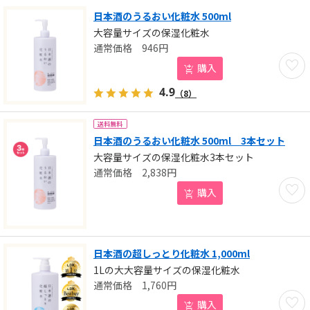
日本酒のうるおい化粧水 500ml
大容量サイズの保湿化粧水
946
円
お気に
購入
4.9
（8）
送料無料
日本酒のうるおい化粧水 500ml 3本セット
大容量サイズの保湿化粧水3本セット
2,838
円
お気に
購入
日本酒の超しっとり化粧水 1,000ml
1Lの大大容量サイズの保湿化粧水
1,760
円
お気に
購入