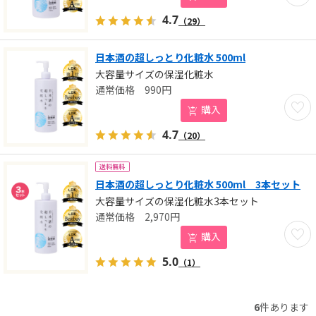
4.7
（29）
日本酒の超しっとり化粧水 500ml
大容量サイズの保湿化粧水
990
円
お気に
購入
4.7
（20）
送料無料
日本酒の超しっとり化粧水 500ml 3本セット
大容量サイズの保湿化粧水3本セット
2,970
円
お気に
購入
5.0
（1）
6
件あります