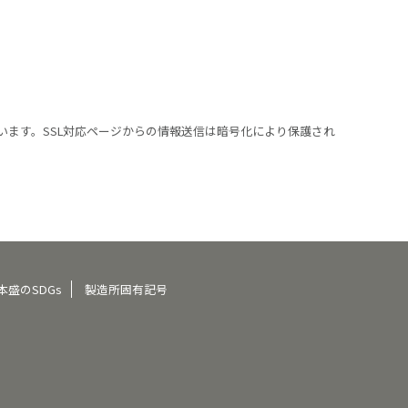
います。SSL対応ページからの情報送信は暗号化により保護され
本盛のSDGs
製造所固有記号