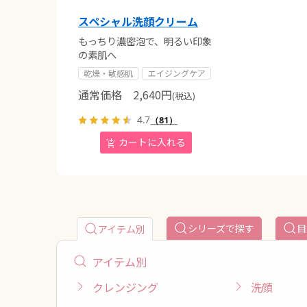
スペシャル洗顔クリーム
もっちり濃密泡で、明るい印象
の素肌へ
乾燥・敏感肌
エイジングケア
通常価格
2,640
円
(税込)
4.7
（81）
シリーズで探す
目
アイテム別
アイテム別
クレンジング
洗顔