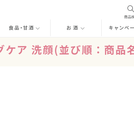
商品
食品
・
甘酒
お酒
キャンペ
グケア 洗顔(並び順：商品名